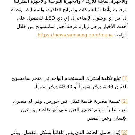
والأجهزة القابلة للارتداء والأجهزة اللوحية والأجهزة المنزلية
الرقمية وأنظمة الشبكات وشرائح الذاكرة، والمسابك، ونظام
إل إس إي وحلول الإضاءة إل إي دي LED. للحصول على
أحدث الأخبار يرجى زيارة غرفة أخبار سامسونج من خلال
الرابط:
https://news.samsung.com/mena
[1]
تبلغ تكلفة اشتراك المستخدم الواحد في متجر سامسونج
للفنون 4.99 دولار شهرياً أو 49.90 دولار سنوياً.
[2]
تميمة مصرية قديمة تمثل عين حورس، وهو إله مصري
قديم. غالباً ما يتم تصوير العين على أنها تقاطع بين عين
الإنسان وعين الصقر.
[3]
يُباع حامل الحائط الذي يدور تلقائياً بشكل منفصل، ويأتي