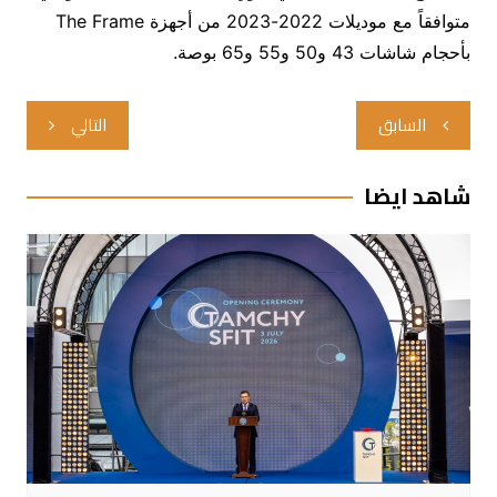
متوافقاً مع موديلات 2022-2023 من أجهزة The Frame
بأحجام شاشات 43 و50 و55 و65 بوصة.
تصفّح
السابق
التالي
المقالات
شاهد ايضا