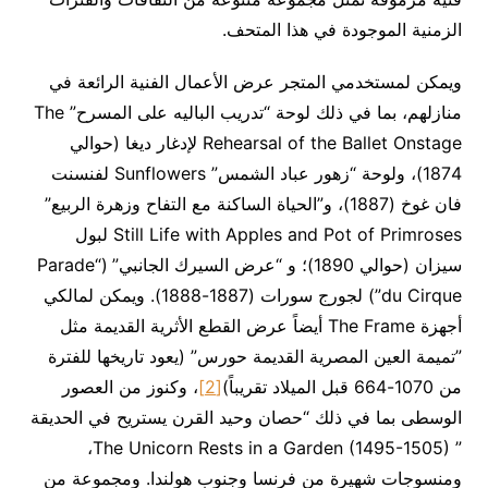
الزمنية الموجودة في هذا المتحف.
ويمكن لمستخدمي المتجر عرض الأعمال الفنية الرائعة في
منازلهم، بما في ذلك لوحة “تدريب الباليه على المسرح” The
Rehearsal of the Ballet Onstage لإدغار ديغا (حوالي
1874)، ولوحة “زهور عباد الشمس” Sunflowers لفنسنت
فان غوخ (1887)، و”الحياة الساكنة مع التفاح وزهرة الربيع”
Still Life with Apples and Pot of Primroses لبول
سيزان (حوالي 1890)؛ و “عرض السيرك الجانبي” (“Parade
du Cirque”) لجورج سورات (1887-1888). ويمكن لمالكي
أجهزة The Frame أيضاً عرض القطع الأثرية القديمة مثل
‫”تميمة العين المصرية القديمة حورس” (يعود تاريخها للفترة
من 1070-664 قبل الميلاد تقريباً)
[2]
، وكنوز من العصور
الوسطى بما في ذلك “حصان وحيد القرن يستريح في الحديقة
” The Unicorn Rests in a Garden (1495-1505)،
ومنسوجات شهيرة من فرنسا وجنوب هولندا. ومجموعة من