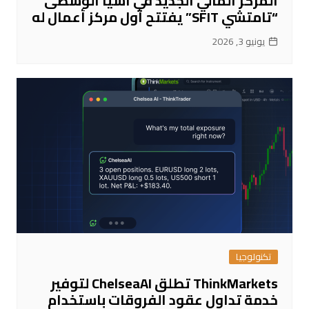
المركز المالي الجديد في آسيا الوسطى
“تامتشي SFIT” يفتتح أول مركز أعمال له
يونيو 3, 2026
تكنولوجيا
ThinkMarkets تطلق ChelseaAI لتوفير
خدمة تداول عقود الفروقات باستخدام