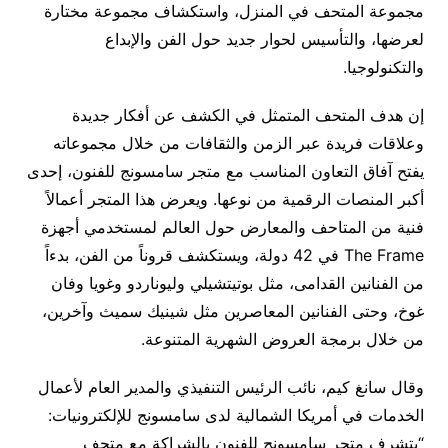
مجموعة المتحف في المنزل، واستكشاف مجموعة مختارة
لعرضها، والتأسيس لحوار جديد حول الفن والإبداع
والتكنولوجيا.
إن هدف المتحف المتمثل في الكشف عن أفكار جديدة
وعلاقات فريدة عبر الزمن والثقافات من خلال مجموعاته
يفتح آفاق التعاون المناسب مع متجر سامسونج للفنون، إحدى
أكبر المنصات الرقمية من نوعها. ويعرض هذا المتجر أعمالاً
فنية من المتاحف والمعارض حول العالم لمستخدمي أجهزة
The Frame في 42 دولة، ويستكشف قروناً من الفن، بدءاً
من الفنانين القدامى، مثل بوتيتشيلي وليوناردو وغويا وفان
غوخ، وحتى الفنانين المعاصرين مثل شينيك سميث وآخرين،
من خلال برمجة العروض الشهرية المتنوعة.
وقال سانغ كيم، نائب الرئيس التنفيذي والمدير العام لأعمال
الخدمات في أمريكا الشمالية لدى سامسونج للإلكترونيات:
“يتشرف متجر سامسونج للفنون بالشراكة مع متحف