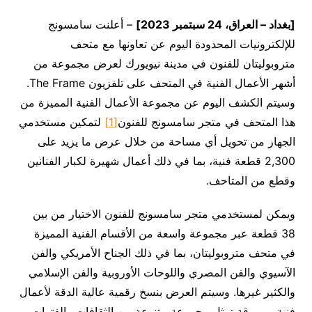
[بغداد – العراق،
24
سبتمبر 2023]
– أعلنت سامسونج
للإلكترونيات المحدودة اليوم عن تعاونها مع متحف
متروبوليتان للفنون في مدينة نيويورك لعرض مجموعة من
أشهر الأعمال الفنية في المتحف على تلفزيون The Frame.
وسيتم الكشف اليوم عن مجموعة الأعمال الفنية المميزة من
هذا المتحف في متجر سامسونج للفنون
[1]
لتمكين مستخدمي
الجهاز من تحويل أي مساحة من خلال عرض ما يزيد على
2,300 قطعة فنية، بما في ذلك أعمال شهيرة لكبار الفنانين
وقطع من المتاحف.
ويمكن لمستخدمي متجر سامسونج للفنون الاختيار من بين
38 قطعة عبر مجموعة واسعة من الأقسام الفنية المميزة
في متحف متروبوليتان، بما في ذلك الجناح الأمريكي والفن
الآسيوي والفن المصري واللوحات الأوروبية والفن الإسلامي
والكثير غيرها. وسيتم العرض بنسخ رقمية عالية الدقة لأعمال
فنية مرموقة تمثل مجموعة متنوعة من الثقافات والفترات