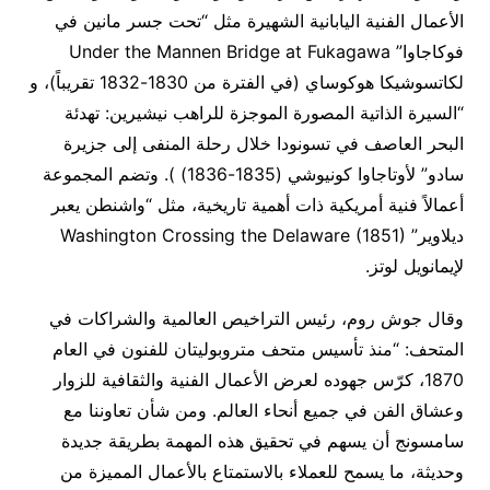
الأعمال الفنية اليابانية الشهيرة مثل “تحت جسر مانين في
فوكاجاوا” Under the Mannen Bridge at Fukagawa
لكاتسوشيكا هوكوساي (في الفترة من 1830-1832 تقريباً)، و
“السيرة الذاتية المصورة الموجزة للراهب نيشيرين: تهدئة
البحر العاصف في تسونودا خلال رحلة المنفى إلى جزيرة
سادو” لأوتاجاوا كونيوشي (1835-1836) ). وتضم المجموعة
أعمالاً فنية أمريكية ذات أهمية تاريخية، مثل “واشنطن يعبر
ديلاوير” Washington Crossing the Delaware (1851)
لإيمانويل لوتز.
وقال جوش روم، رئيس التراخيص العالمية والشراكات في
المتحف: “منذ تأسيس متحف متروبوليتان للفنون في العام
1870، كرّس جهوده لعرض الأعمال الفنية والثقافية للزوار
وعشاق الفن في جميع أنحاء العالم. ومن شأن تعاوننا مع
سامسونج أن يسهم في تحقيق هذه المهمة بطريقة جديدة
وحديثة، ما يسمح للعملاء بالاستمتاع بالأعمال المميزة من