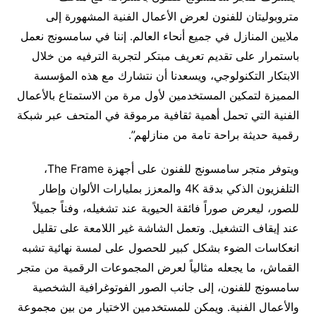
متروبوليتان للفنون لعرض الأعمال الفنية المشهورة إلى
ملايين المنازل في جميع أنحاء العالم. إننا في سامسونج نعمل
باستمرار على تقديم تعريف مبتكر لتجربة الترفيه من خلال
الابتكار التكنولوجي، ويسعدنا أن نتشارك مع هذه المؤسسة
المميزة لتمكين المستخدمين لأول مرة من الاستمتاع بالأعمال
الفنية التي تحمل أهمية ثقافية مرموقة في المتحف عبر شبكة
رقمية حديثة براحة تامة من منازلهم”.
ويتوفر متجر سامسونج للفنون على أجهزة The Frame،
التلفزيون الذكي بدقة 4K والمعزز بمليارات الألوان وإطار
للصور، ليعرض صوراً فائقة الحيوية عند تشغيله، وفناً جميلاً
عند إيقاف التشغيل. وتعمل الشاشة غير اللامعة على تقليل
انعكاسات الضوء بشكل كبير للحصول على لمسة نهائية تشبه
القماش، ما يجعله مثالياً لعرض المجموعات الرقمية من متجر
سامسونج للفنون، إلى جانب الصور الفوتوغرافية الشخصية
والأعمال الفنية. ويمكن للمستخدمين الاختيار من بين مجموعة