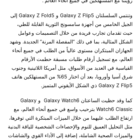
رؤيتنا مع المستهلكين في جميع أنحاء العالم”.
وتنتمي السلسلتان Galaxy Z Flip5 و Galaxy Z Fold5 إلى
الجيل الخامس من أجهزة سامسونج الثورية القابلة للطي،
حيث تقدمان تجارب فريدة من خلال التصميمات وعوامل
الشكل المثالية، بما في ذلك “المفصلة المرنة” الجديدة. وشهد
الجهازان المبتكران مستوى عالياً من الطلب في جميع أنحاء
العالم، مع تسجيل أرقام طلبات مسبقة حطمت الأرقام
القياسية في العديد من الأسواق، مثل أمريكا اللاتينية وجنوب
شرق آسيا وأوروبا، بعد أن اختار 65% من المستهلكين هاتف
Galaxy Z Flip5 ذي الشكل الأيقوني المتميز.
كما وقد حظيت الساعتان Galaxy Watch6 و Galaxy
Watch6 Classic بترحيب واسع في جميع أنحاء العالم، مع
ارتفاع الطلب عليهما من خلال الميزات المبتكرة التي توفرها،
مثل التحليل العميق للنوم والإحصاءات الشخصية للياقة البدنية
والميزات الصحية الشاملة، إضافة إلى الأداء القوي والشاشات