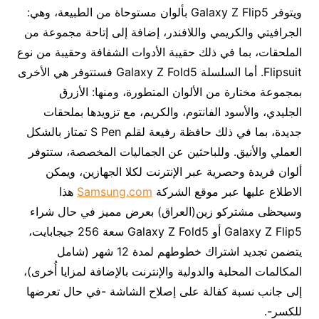
ويتوفر Galaxy Z Flip5 بألوان مستوحاة من الطبيعة، وهي:
الجرافيتي والكريمي واللافندر، إضافة إلى إتاحة مجموعة من
الملحقات، بما في ذلك حقيبة الأدوات الشفافة وحقيبة من نوع
Flipsuit. أما السلسلة Galaxy Z Fold5 فستتوفر هي الأخرى
بمجموعة مختارة من الألوان المتطورة، ومنها: الأزرق
الجليدي، والأسود الفانتوم، والكريم، مع تزويدها بملحقات
جديدة، بما في ذلك حافظة رفيعة لقلم S Pen تمتاز بالشكل
العملي والأنيق. وللباحثين عن الجماليات المخصصة، ستتوفر
ألوان فريدة وحصرية عبر الإنترنت لكلا الجهازين، ويمكن
الاطلاع عليها عبر موقع الشركة
Samsung.com
هذا
وسيحظى مشتركو زين(العراق) بعرض مميز في حال شراء
Galaxy Z Flip5 أو Galaxy Z Fold5 سعة 256 جيجابايت،
يتضمن تجديد اشتراك خطوطهم لمدة 12 شهر (شامل
المكالمات المحلية والدولية والإنترنت بالإضافة لمزايا أُخرى)،
إلى جانب نسبة كفالة على إصلاح الشاشة -في حال تعرضها
للكسر-.