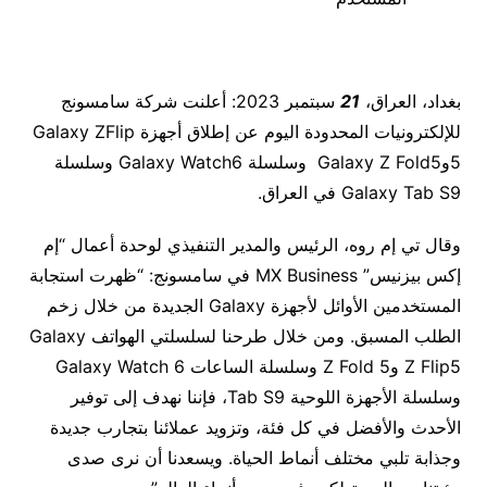
بغداد، العراق،
21
سبتمبر 2023: أعلنت شركة سامسونج
للإلكترونيات المحدودة اليوم عن إطلاق أجهزة Galaxy ZFlip
5وGalaxy Z Fold5 وسلسلة Galaxy Watch6 وسلسلة
Galaxy Tab S9 في العراق.
وقال تي إم روه، الرئيس والمدير التنفيذي لوحدة أعمال “إم
إكس بيزنيس” MX Business في سامسونج: “ظهرت استجابة
المستخدمين الأوائل لأجهزة Galaxy الجديدة من خلال زخم
الطلب المسبق. ومن خلال طرحنا لسلسلتي الهواتف Galaxy
Z Flip5 و5 Z Fold وسلسلة الساعات Galaxy Watch 6
وسلسلة الأجهزة اللوحية Tab S9، فإننا نهدف إلى توفير
الأحدث والأفضل في كل فئة، وتزويد عملائنا بتجارب جديدة
وجذابة تلبي مختلف أنماط الحياة. ويسعدنا أن نرى صدى