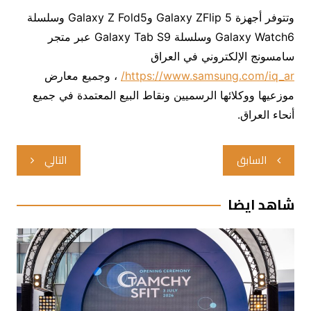
وتتوفر أجهزة Galaxy ZFlip 5 وGalaxy Z Fold5 وسلسلة
Galaxy Watch6 وسلسلة Galaxy Tab S9 عبر متجر
سامسونج الإلكتروني في العراق
https://www.samsung.com/iq_ar/
، وجميع معارض
موزعيها ووكلائها الرسميين ونقاط البيع المعتمدة في جميع
أنحاء العراق.
تصفّح
السابق
التالي
المقالات
شاهد ايضا