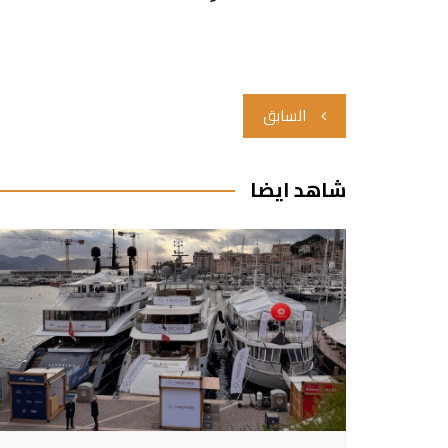
تصفّح
السابق
المقالات
شاهد ايضا