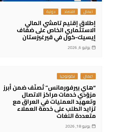
اعمال
اقتصاد
دولية
إطلاق إقليم تامشي المالي
الاستثماري الخاص على ضفاف
إيسيك-كول في قيرغيزستان
يوليو 6, 2026
اعمال
تكنولوجيا
“هاي بيرفورمانس” تُصنّف ضمن أبرز
مزوّدي خدمات مراكز الاتصال
وتعهيد العمليات في العراق مع
تزايد الطلب على خدمة العملاء
متعددة اللغات
يونيو 18, 2026