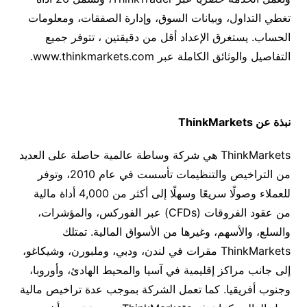
تغطي التداول، وبيانات السوق، وإدارة الصفقات، ومعلومات
الحساب. يستغرق الإعداد أقل من دقيقتين ، تتوفر جميع
التفاصيل والوثائق الكاملة عبر
www.thinkmarkets.com
.
نبذة عن
ThinkMarkets
ThinkMarkets
هي
شركة وساطة عالمية حاصلة على العديد
من التراخيص والتنظيمات تأسست في عام
2010
، وتوفر
للعملاء وصولًا سريعًا وسهلًا إلى أكثر من
4,000
أداة مالية
من عقود الفروقات
(CFDs)
عبر الفوركس، والمؤشرات،
والسلع، والأسهم، وغيرها من الأسواق المالية. تمتلك
ThinkMarkets
مقرات في لندن، ودبي، وملبورن، وشيكاغو،
إلى جانب مراكز إقليمية في آسيا والمحيط الهادئ، وأوروبا،
وجنوب أفريقيا. كما تعمل الشركة بموجب عدة تراخيص مالية