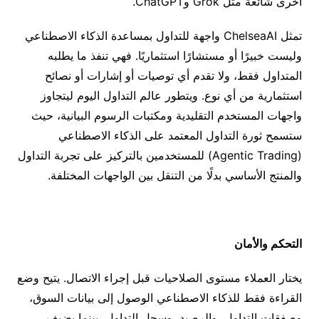
أخرى شائعة مثل
Grok
و
ChatGPT.
تمثل
ChelseaAI
واجهة للتداول بمساعدة الذكاء الاصطناعي
وليست خبيرًا أو مستشارًا استثماريًا
.
فهي تنفذ ما يطلبه
المتداول فقط، ولا تقدم أي توصيات أو إشارات أو نصائح
استثمارية من أي نوع
.
ويتطور عالم التداول اليوم ليتجاوز
واجهات المستخدم التقليدية ومكتبات الرسوم البيانية، حيث
ستسمح ثورة التداول المعتمد على الذكاء الاصطناعي
(Agentic Trading)
للمستخدمين بالتركيز على تجربة التداول
والمنتج الأساسي بدلًا من التنقل بين الواجهات المختلفة
.
التحكم والأمان
يختار العملاء مستوى الصلاحيات قبل إجراء الاتصال. يتيح وضع
القراءة فقط للذكاء الاصطناعي الوصول إلى بيانات السوق،
وصفقات التداول، والرصيد، وسجل التداول، بينما يضيف