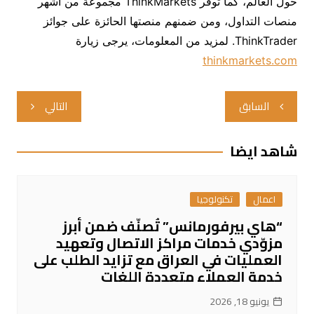
حول العالم،
كما توفر
ThinkMarkets
مجموعة من أشهر
منصات التداول
، ومن ضمنهم منصتها الحائزة على جوائز
ThinkTrader
. لمزيد من المعلومات، يرجى زيارة
thinkmarkets.com
تصفّح
السابق
التالي
المقالات
شاهد ايضا
اعمال
تكنولوجيا
“هاي بيرفورمانس” تُصنّف ضمن أبرز
مزوّدي خدمات مراكز الاتصال وتعهيد
العمليات في العراق مع تزايد الطلب على
خدمة العملاء متعددة اللغات
يونيو 18, 2026