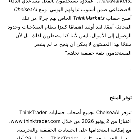
ـ
ThinkMarkets: “
عملاؤنا يستخدمون بالفعل مساعدي الذكاء
الاصطناعي ضمن أسلوب تداولهم اليومي. ومع
ChelseaAI
أصبح حساب
ThinkMarkets
الخاص بهم جزءًا من تلك
المحادثة أيضًا. لقد أولينا اهتمامًا كبيرًا بنظام الصلاحيات وحدود
الوصول إلى الأموال، ليس لأننا كنا مضطرين لذلك، بل لأن
منتجًا بهذا المستوى لا يمكن أن ينجح ما لم يشعر
المستخدمون بثقة حقيقية تجاهه
.”
.
توفر المنتج
تتوفر
ChelseaAI
لجميع أصحاب حسابات
ThinkTrader
اعتبارًا من
2
يونيو
2026
من خلال
www.thinktrader.com
،
مع إمكانية استخدامها على الحسابات الحقيقية والتجريبية.
وتعمل الخدمة حصريًا عبر
ThinkTrader
، وتشمل
26
أداة