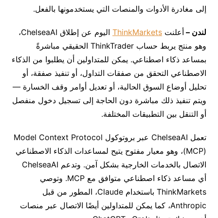
إلى مغادرة الأدوات والمنصات التي يستخدمونها بالفعل.
لندن
–
أعلنت
ThinkMarkets
اليوم عن إطلاق
ChelseaAI
،
وهو منتج يربط حساب
ThinkTrader
الحقيقي مباشرةً
بمساعد ذكاء اصطناعي. يمكن للمتداولين أن يطلبوا من الذكاء
الاصطناعي التحقق من صفقات التداول، أو تنفيذ صفقة، أو
تحليل أوضاع السوق الحالية، أو تعديل أوامر وقف الخسارة —
ويتم تنفيذ ذلك مباشرة دون الحاجة إلى تسجيل دخول منفصل
أو التنقل بين التطبيقات المختلفة.
تعمل
ChelseaAI
عبر بروتوكول
Model Context Protocol
‏(MCP)
، وهو معيار مفتوح يتيح لمساعدات الذكاء الاصطناعي
الاتصال بالخدمات الخارجية بشكل آمن
.
وتدعم
ChelseaAI
أي مساعد ذكاء اصطناعي متوافق مع
MCP.
وتوصي
ThinkMarkets
باستخدام
Claude
، المطور من قبل
Anthropic
، كما يمكن للمتداولين أيضًا الاتصال عبر منصات