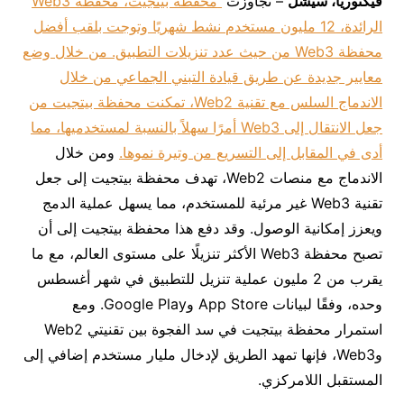
فيكتوريا، سيشل
– تجاوزت
محفظة بيتجيت، محفظة Web3
الرائدة، 12 مليون مستخدم نشط شهريًا وتوجت بلقب أفضل
محفظة Web3 من حيث عدد تنزيلات التطبيق. من خلال وضع
معايير جديدة عن طريق قيادة التبني الجماعي من خلال
الاندماج السلس مع تقنية Web2، تمكنت محفظة بيتجيت من
جعل الانتقال إلى Web3 أمرًا سهلاً بالنسبة لمستخدميها، مما
أدى في المقابل إلى التسريع من وتيرة نموها.
ومن خلال
الاندماج مع منصات Web2، تهدف محفظة بيتجيت إلى جعل
تقنية Web3 غير مرئية للمستخدم، مما يسهل عملية الدمج
ويعزز إمكانية الوصول. وقد دفع هذا محفظة بيتجيت إلى أن
تصبح محفظة Web3 الأكثر تنزيلًا على مستوى العالم، مع ما
يقرب من 2 مليون عملية تنزيل للتطبيق في شهر أغسطس
وحده، وفقًا لبيانات App Store وGoogle Play. ومع
استمرار محفظة بيتجيت في سد الفجوة بين تقنيتي Web2
وWeb3، فإنها تمهد الطريق لإدخال مليار مستخدم إضافي إلى
المستقبل اللامركزي.