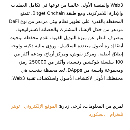
‏Web3‎‏ والمنصة الأولى عالميا من نوعها في تكامل العمليات
والإدارة ‏اللامركزية، ومع طبقة ‏Bitget Onchain، تتمتع
مزدهر من خلال الإنشاء المشترك والحضانة ‏الاستراتيجية، ‏
وبصرف النظر عن ميزة التبديل‏ القوية، تقدم محفظة بيتجيت
أيضًا إدارة أصول متعددة السلاسل، ورؤى مالية ذكية، ولوحة
إطلاق ‏أصلية، ومركز نقوش، ومركز أرباح، وبدعم أكثر من
100 سلسلة بلوكشين رئيسية، وأكثر من 250000 رمز،
ومجموعة واسعة من ‏DApps، تُعد محفظة بيتجيت‎ ‎هي
‏محفظتك الأولى لاكتشاف الأصول واستكشاف تقنية ‏Web3‎‏.‏
لمزيدٍ من المعلومات، يُرجَى زيارة:‏
الموقع الإلكتروني
|
تويتر
|
تليغرام
|
ديسكورد