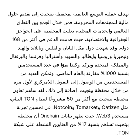
تهدف عملية التوسع العالمية لمحفظة بيتجيت إلى تقديم حلول
مالية للمجتمعات المحرومة. فمن خلال الجمع بين النطاق
العالمي والخدمات المحلية، تغلبت المحفظة على الحواجز
الجغرافية والاقتصادية، حيث قدمت الدعم في أكثر من 168
دولة. وقد شهدت دول مثل اليابان والفلبين وتايلاند والهند
ونيجيريا وروسيا وإيطاليا والسويد وأستراليا وفرنسا والبرتغال
والمملكة المتحدة وتركيا وكندا نموًا في عدد المستخدمين
بنسبة 1000% مقارنة بالعام الماضي، وتمكن العديد من
المستخدمين من الوصول إلى التمويل اللامركزي لأول مرة
من خلال محفظة بيتجيت. إضافة إلى ذلك، لقد ساهم تعاون
محفظة بيتجيت مع أكثر من 50 مشروعًا لنظام TON البيئي،
مثل Catizen وTomarket وNotcoin، في تحسين تجربة
مستخدم Web3. حيث تظهر بيانات Onchain أن محفظة
بيتجيت تساهم بنسبة 17% من العناوين النشطة على شبكة
TON.