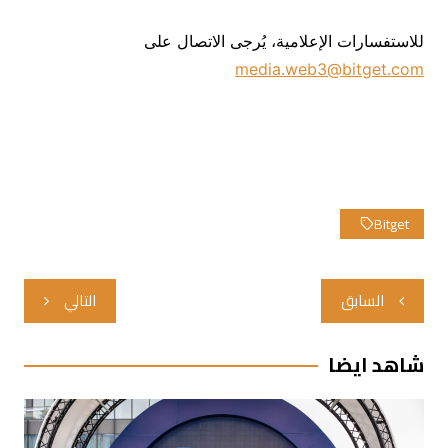
للاستفسارات الإعلامية، يُرجى الاتصال على
media.web3@bitget.com
Bitget
تصفّح
السابق
التالي
المقالات
شاهد ايضا