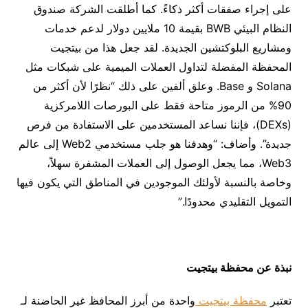
على إجراء صفقات أكثر ذكاءً. كما أطلقت الشركة صندوق
النظام البيئي BWB بقيمة 10 ملايين دولار لدعم خدمات
ومشاريع البلوكتشين الجديدة. لقد جعل هذا من بيتجيت
المحفظة المفضلة لتداول العملات الميمية على شبكات مثل
Solana و Base. وعلق ألفين على ذلك “نظرًا لأن أكثر من
90% من الرموز متاحة فقط على البورصات اللامركزية
(DEXs)، فإننا نساعد المستخدمين على الاستفادة من فرص
جديدة”. وأضاف: “وهدفنا هو جلب مستخدمي Web2 إلى عالم
Web3، مما يجعل الوصول إلى العملات المشفرة سهلاً،
وخاصة بالنسبة لأولئك الموجودين في المناطق التي يكون فيها
التمويل التقليدي محدودًا.”
نبذة عن محفظة بيتجيت
تعتبر
محفظة بيتجيت‎ ‎
واحدة من أبرز المحافظ غير الحاضنة لـ