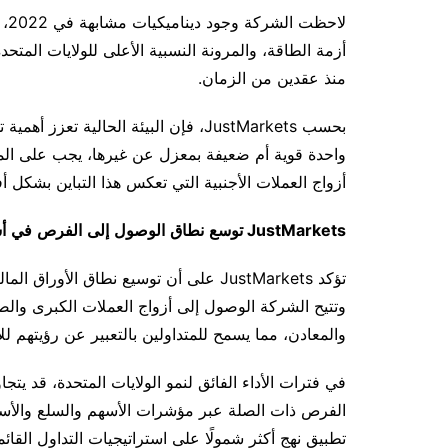
لاحظت
الشركة
وجود
ديناميكيات
مشابهة
في 2022،
أزمة
الطاقة، والمرونة
النسبية
الأعلى
للولايات
المتحد
منذ
عقدين
من
الزمان
.
بحسب
JustMarkets
، فإن
البيئة
الحالية
تعزز
أهمية
ت
واحدة
قوية
أم
ضعيفة
بمعزل
عن
غيرها، يجب
على
الم
أزواج
العملات
الأجنبية
التي
تعكس
هذا
التباين
بشكل
أ
JustMarkets
توسع
نطاق
الوصول
إلى
الفرص
في
أ
تؤكد
JustMarkets
على
أن
توسيع
نطاق
الأوراق
المال
وتتيح
الشركة
الوصول
إلى
أزواج
العملات
الكبرى
والص
والمعادن، مما
يسمح
للمتداولين
بالتعبير
عن
رؤيتهم
لل
في
فترات
الأداء
الفائق
لنمو
الولايات
المتحدة، قد
يتجا
الفرص
ذات
الصلة
عبر
مؤشرات الأسهم والسلع والأسوا
تطبيق
نهج
أكثر
شمولًا
على
استراتيجيات
التداول
القائم