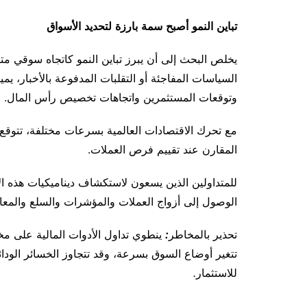
تباين
النمو
أصبح
سمة
بارزة
لتحديد
الأسواق
يخلص
البحث
إلى
أن
يبرز تباين النمو كاتجاه سوقي متنام
السياسات
المفاجئة
أو
التقلبات
المدفوعة
بالأخبار، يمي
وتوقعات
المستثمرين
واتجاهات
تخصيص
رأس
المال
.
مع
تحرك
الاقتصادات
العالمية
بسرعات
مختلفة، تتوقع
المقارن
عند
تقييم
فرص
العملات
.
للمتداولين
الذين
يسعون
لاستكشاف
ديناميكيات
هذه
ا
الوصول
إلى
أزواج
العملات
والمؤشرات
والسلع
والمعا
تحذير
بالمخاطر
:
ينطوي
تداول
الأدوات
المالية
على
مخ
تتغير
أوضاع
السوق
بسرعة،
وقد
تتجاوز
الخسائر
الودائ
للاستثمار
.