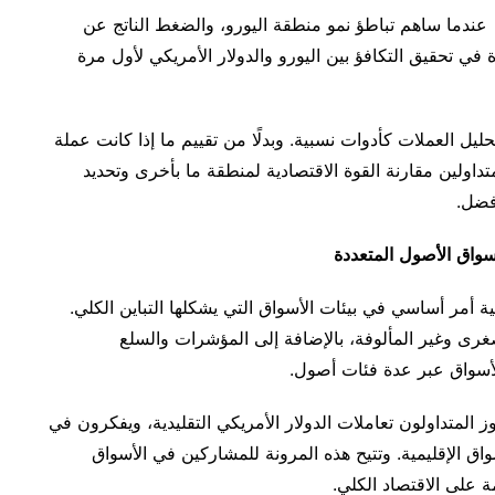
عندما ساهم تباطؤ نمو منطقة اليورو
، والضغط
الناتج
عن
ة
في
تحقيق
التكافؤ
بين
اليورو
والدولار
الأمريكي
لأول
مرة
حليل
العملات
كأدوات
نسبية
.
وبدلًا
من
تقييم
ما
إذا
كانت
عملة
تداولين
مقارنة
القوة
الاقتصادية
لمنطقة
ما
بأخرى
وتحديد
فضل
.
سواق
الأصول
المتعددة
ية
أمر
أساسي
في
بيئات
الأسواق
التي
يشكلها
التباين
الكلي
.
غرى
وغير
المألوفة، بالإضافة
إلى
المؤشرات
والسلع
أسواق
عبر
عدة
فئات
أصول
.
وز
المتداولون
تعاملات
الدولار
الأمريكي
التقليدية، ويفكرون
في
ق الإقليمية.
وتتيح
هذه
المرونة
للمشاركين
في
الأسواق
ة
على
الاقتصاد
الكلي
.