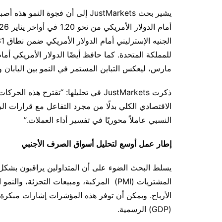
يشير
بحث
JustMarkets
إلى
أن
فجوة
النمو
هذه
أصب
أمام
الدولار
الأمريكي
من
نحو
1.20
في
أواخر
يناير
2026
الجنيه
الإسترليني
أمام
الدولار
الأمريكي
ضمن
نطاق
1.31–1.34
للمملكة
المتحدة
.
كما
حافظ
أيضًا
الدولار
الأمريكي
أما
مارس، ليعكس
التباين
المستمر
في
النمو
بين
اليابان
و
ذكرت
JustMarkets
في
تحليلها
: “
تقترح
هذه
الحركات
الاقتصادي
الكلي
بدلًا
من
مجرد
التفاعل
مع
قرارات
ال
النسبي عاملاً محوريًا في تفسير أداء العملات
.”
إطار
عمل
أوسع
لتحليل
أسواق
الصرف
الأجنبي
يسلط
البحث
الضوء
على
أن
المتداولين
يراقبون
بشكل
المشتريات
(PMI)
المركبة، ومبيعات
التجزئة، والنمو
ا
الأرباح.
ويمكن
أن
توفر
هذه
المؤشرات
إشارات
مبكرة
(GDP)
الرسمية
.