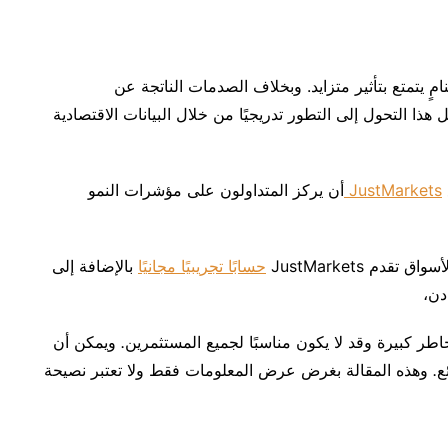
ٍ يتمتع بتأثير متزايد.
وبخلاف
الصدمات
الناتجة
عن
ل
هذا
التحول
إلى
التطور
تدريجيًا
من
خلال
البيانات
الاقتصادية
JustMarkets
أن
يركز
المتداولون
على
مؤشرات
النمو
لأسواق
تقدم JustMarkets
حسابًا تجريبيًا مجانيًا
بالإضافة
إلى
دن،
اطر
كبيرة
وقد
لا
يكون
مناسبًا
لجميع
المستثمرين
.
ويمكن
أن
ع
.
وهذه
المقالة
بغرض
عرض
المعلومات
فقط
ولا
تعتبر
نصيحة