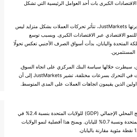
زايد في أداء الاقتصادات الكبرى بات أحد العوامل الرئيسية التي تشكل
رتها
JustMarkets
، تتأثر
تحركات
العملات
بشكل
متزايد
ليس
للنمو
الاقتصادي
عبر
الاقتصادات الكبرى.
وبسبب
توسع
لكة
المتحدة
واليابان، بدأت
أسواق
الصرف
الأجنبي
تعكس
تحولًا
المستثمرين
.
ن، سيطرت
خلالها
سياسة
البنك
المركزي
على
اتجاه
السوق
.
ت
في
التحرك
بسرعات
مختلفة، تشير
JustMarkets
إلى
أن
اولين
الذين
يقيمون
اتجاهات
العملات
على
المدى
المتوسط
.
ج
المحلي
الإجمالي
(GDP)
للولايات
المتحدة
بنسبة
2.4%
في
متحدة
ونسبة
0.7%
لليابان
.
ويمنح
هذا
أفضلية
لنمو
الولايات
1
نقطة
مئوية
مقارنة
باليابان
.