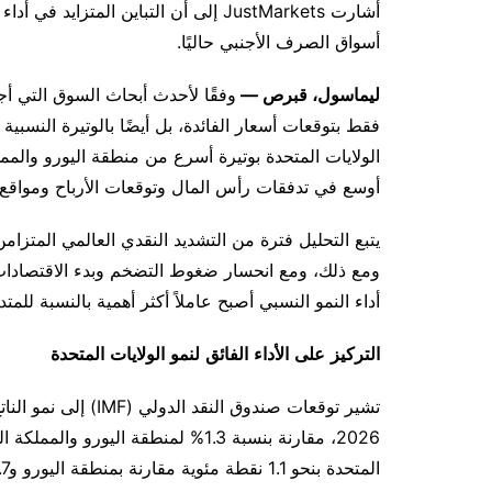
أشارت JustMarkets إلى أن التباين المت
أسواق الصرف الأجنبي حاليًا.
ليماسول، قبرص
—
وفقًا
لأحدث
أبحاث
السوق
التي
أج
فقط
بتوقعات
أسعار
الفائدة، بل
أيضًا
بالوتيرة
النسبية
الولايات
المتحدة
بوتيرة
أسرع
من
منطقة
اليورو
والمم
أوسع
في
تدفقات
رأس
المال
وتوقعات
الأرباح
ومواقع
يتبع
التحليل
فترة
من
التشديد
النقدي
العالمي
المتزام
ومع
ذلك، ومع
انحسار
ضغوط
التضخم
وبدء
الاقتصادا
أداء
النمو
النسبي
أصبح
عاملاً أكثر
أهمية
بالنسبة
للمتد
التركيز
على
الأداء
الفائق
لنمو
الولايات
المتحدة
تشير
توقعات
صندوق
النقد
الدولي
(IMF)
إلى
نمو
النات
2026، مقارنة
بنسبة
1.3%
لمنطقة
اليورو
والمملكة
ال
المتحدة
بنحو
1.1
نقطة
مئوية
مقارنة
بمنطقة
اليورو
و
.7