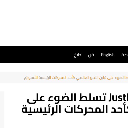
اضة
English
فن
طبخ
دراسة أجرتها JustMarkets تسلط الضوء على
أحد المحركات الرئيسية