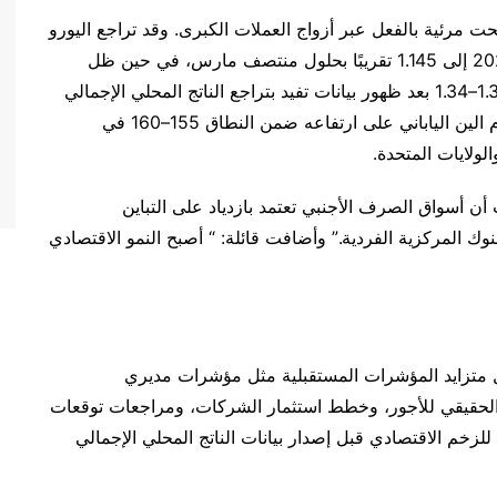
حت
مرئية
بالفعل
عبر
أزواج
العملات
الكبرى
.
وقد
تراجع
اليورو
إلى
1.145
تقريبًا
بحلول
منتصف
مارس، في
حين
ظل
بعد
ظهور
بيانات
تفيد
بتراجع
الناتج المحلي الإجمالي
م
الين
الياباني
على
ارتفاعه
ضمن
النطاق
155
–
160
في
الولايات
المتحدة
.
أن
أسواق
الصرف
الأجنبي
تعتمد
بازدياد
على
التباين
بنوك
المركزية
الفردية
.”
وأضافت
قائلة
: “
أصبح النمو الاقتصادي
متزايد
المؤشرات
المستقبلية
مثل
مؤشرات
مديري
لحقيقي
للأجور، وخطط
استثمار
الشركات، و
مراجعات توقعات
للزخم
الاقتصادي
قبل
إصدار
بيانات
الناتج
المحلي
الإجمالي