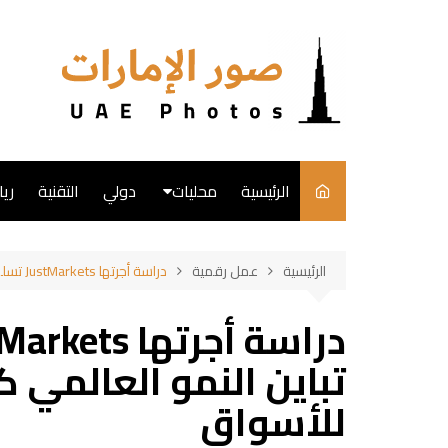
لتجاوز
لى
لمحتوى
الرئيسية
محليات
دولي
التقنية
ري
English
الرئيسية
عمل رقمية
دراسة أجرتها JustMarkets تسلط الضوء على تباين النمو العالمي كأحد المحركات الرئيسية للأسواق
فن
طبخ
تباين النمو العالمي ك
للأسواق