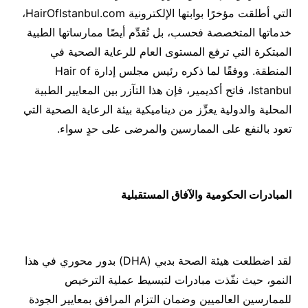
التي أطلقت مؤخرًا بوابتها الإلكترونية HairOfIstanbul.com،
خدماتها المتخصصة فحسب، بل تُقدِّم أيضًا ممارساتها الطبية
المبتكرة التي ترفع المستوى العام للرعاية الصحية في
المنطقة. ووفقًا لما ذكره رئيس مجلس إدارة Hair of
Istanbul، فاتح أكديمير، فإن هذا التآزر بين المعايير الطبية
المحلية والدولية يعزِّز من ديناميكية بيئة الرعاية الصحية التي
تعود بالنفع على الممارسين والمرضى على حدٍ سواء.
المبادرات الحكومية والآفاق المستقبلية
لقد اضطلعت هيئة الصحة بدبي (DHA) بدور محوري في هذا
النمو، حيث نفّذت مبادرات لتبسيط عملية الترخيص
للممارسين العالميين وضمان التزام المرافق بمعايير الجودة