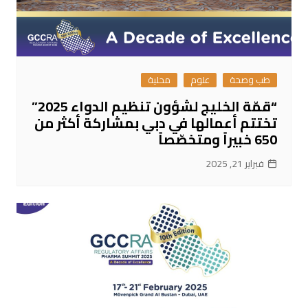
طب وصحة
علوم
محلية
“قمّة الخليج لشؤون تنظيم الدواء 2025”
تختتم أعمالها في دبي بمشاركة أكثر من
650 خبيراً ومتخصّصاً
فبراير 21, 2025