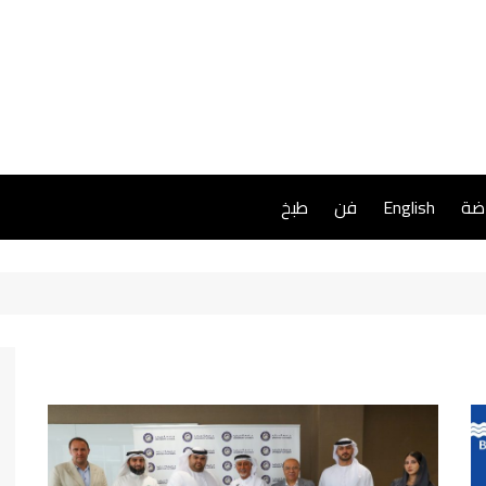
اضة
English
فن
طبخ