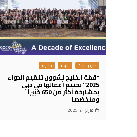
طب وصحة
علوم
محلية
“قمّة الخليج لشؤون تنظيم الدواء
2025” تختتم أعمالها في دبي
بمشاركة أكثر من 650 خبيراً
ومتخصّصاً
فبراير 21, 2025