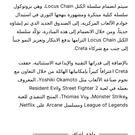
سيتم انضمام سلسلة الكتل Locus Chain، وهي بروتوكول
سلسلة كتلية مبتكرة ومشهورة بنهجها الثوري في استبدال
خوادم الألعاب المركزية، إلى الصندوق الجديد الذي تم إنشاؤه
حديثاً، ومن خلال الانضمام إلى هذه المبادرة، تؤكّد سلسلة
الكتل Locus Chain التزامها بدفع الابتكار وتعزيز النمو جنباً
إلى جنب مع شركاء Creta.
بالإضافة إلى قدراتها التقنية والإبداعية الاستثنائية، حققت
Creta اعترافاً كبيراً بإمكانياتها الهائلة من خلال التعاون مع
نجوم صناعة الألعاب مثل Yoshiki Okamoto، المعروف
بعمله في لعبة Street Fighter 2 وResident Evil
وMonster Strike، وThomas Vu، المنتج التنفيذي للعبة
League of Legends ومسلسل Arcane على Netflix.
—————— ملحق إضافي ———————-