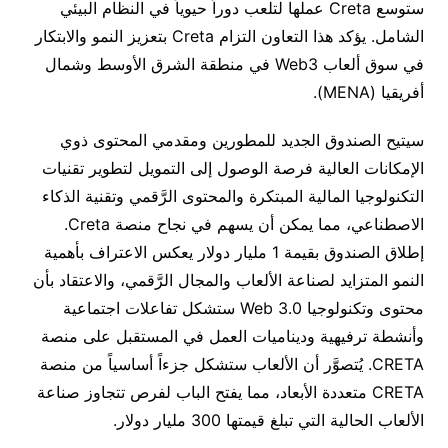
ستوسع Creta عملها لتلعب دوراً حيوياً في النظام البيئي
الشامل. يؤكد هذا التعاون التزام Creta بتعزيز النمو والابتكار
في سوق ألعاب Web3 في منطقة الشرق الأوسط وشمال
أفريقيا (MENA).
سيتيح الصندوق الجديد للمطورين ومقدمي المحتوى ذوي
الإمكانات العالية فرصة الوصول إلى التمويل لتطوير تقنيات
التكنولوجيا المالية المبتكرة والمحتوى الرَّقمي وتقنية الذكاء
الاصطناعي، مما يمكن أن يسهم في نجاح منصة Creta.
إطلاق الصندوق بقيمة 1 مليار دولار يعكس الاعتراف بأهمية
النمو المتزايد لصناعة الألعاب والمجال الرَّقمي، والاعتقاد بأن
محتوى وتكنولوجيا Web 3.0 ستشكل تفاعلات اجتماعية
وأنشطة ترفيهية وديناميات العمل في المستقبل على منصة
CRETA. يُتصوَّر أن الألعاب ستشكل جزءاً أساسياً من منصة
CRETA متعددة الأبعاد، مما يفتح الباب لفرص تتجاوز صناعة
الألعاب الحالية التي تبلغ قيمتها 300 مليار دولار.