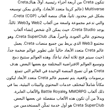
تتكون Creta من أربعة أجزاء رئيسية. أولاً، هناكCreta
Multiverse (عالم كريتا متعدد الأبعاد)، والذي يمكن توسيعه
بشكل غير محدود. ثانياً، هناك منصة ألعاب Creta (CGP)،
والتي تدعم مجموعة واسعة من ألعاب Web2 وWeb3. ثالثاً،
يوجد Creta Studio، حيث يمكن لأي شخص إنشاء ألعاب
ومحتوى عالي الجودة. وأخيراً، هناك Creta SuperClub، وهو
مجتمع Web3 الذي يربط بين جميع منصات Creta. يعمل
عالم Creta متعدد الأبعاد حالياً على تطوير عوالم ضخمة جداً،
(حيث سيتم فتح ثلاثة أبعاد تباعاً). وهذه العوالم ستتيح دمج
وتوسيع العوالم الافتراضية المختلفة مع بعضها البعض. هدف
Creta هو أن تصبح المنصة الوحيدة في العالم التي تتمتع
برسومات واقعية. يتم تصميم عالم Creta متعدد الأبعاد ليكون
مكاناً شاملاً لمختلف خدمات المحتوى والبيئات البيئية، بما في
ذلك ألعاب MMORPG وBattle Royale والألعاب العابرة.
وبدلاً من أن تكون هذه الألعاب منفصلة عن بعضها البعض.
Creta SuperClub هو أول خدمة تمكّن المستخدمين من