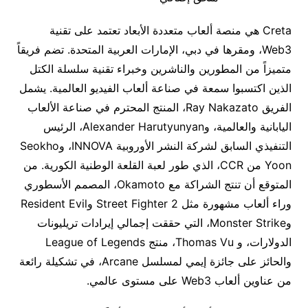
Creta هي منصة ألعاب متعددة الأبعاد تعتمد على تقنية
Web3، ومقرها في دبي، الإمارات العربية المتحدة. تضم فريقاً
متميزاً من المطورين والناشرين وخبراء تقنية سلسلة الكتل
الذين اكتسبوا سمعة في صناعة ألعاب الفيديو العالمية. يشمل
الفريق Ray Nakazato، المنتج المحترم في صناعة الألعاب
اليابانية والعالمية، وAlexander Harutyunyan، الرئيس
التنفيذي السابق لشركة النشر الأوروبية INNOVA، وSeokho
Yoon من CCR، الذي طور لعبة القلعة الوطنية الكورية. من
المتوقع أن تنتج الشراكة مع Okamoto، المصمم الأسطوري
وراء ألعاب مشهورة مثل Street Fighter 2 وResident Evil
وMonster Strike، التي حققت إجمالي إيرادات تريليونات
الدولارات، و Thomas Vu، منتج League of Legends
والحائز على جائزة إيمي لمسلسل Arcane، في تشكيلة رائعة
من عناوين ألعاب Web3 على مستوى عالمي.