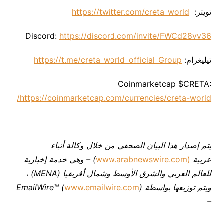
تويتر:
https://twitter.com/creta_world
Discord:
https://discord.com/invite/FWCd28vv36
تيليغرام:
https://t.me/creta_world_official_Group
Coinmarketcap $CRETA:
https://coinmarketcap.com/currencies/creta-world/
يتم
إصدار
هذا
البيان
الصحفي
من
خلال
وكالة
أنباء
عربية
(www.arabnewswire.com
) –
وهي
خدمة
إخبارية
للعالم
العربي
والشرق
الأوسط
وشمال
أفريقيا
(MENA)
،
ويتم
توزيعها
بواسطة
EmailWire™ (
)
www.emailwire.com
–