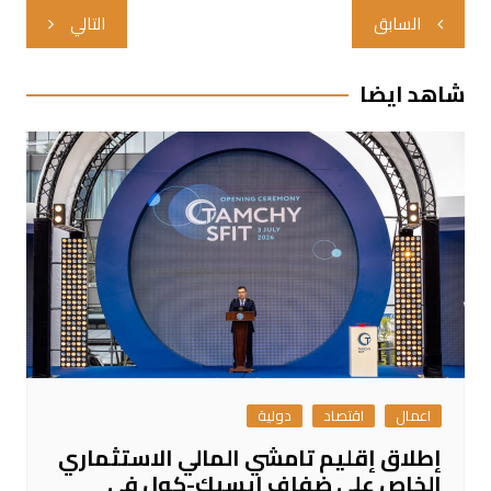
تصفّح
السابق
التالي
المقالات
شاهد ايضا
اعمال
اقتصاد
دولية
إطلاق إقليم تامشي المالي الاستثماري
الخاص على ضفاف إيسيك-كول في