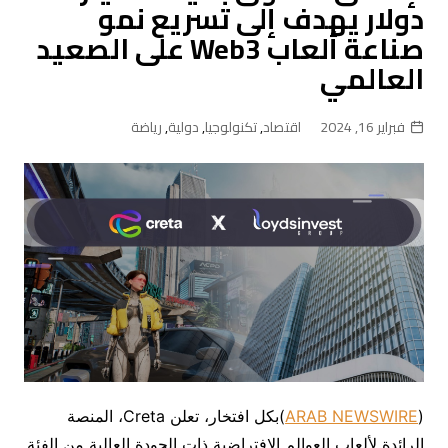
دولار يهدف إلى تسريع نمو
صناعة ألعاب Web3 على الصعيد
العالمي
فبراير 16, 2024
اقتصاد
,
تكنولوجيا
,
دولية
,
رياضة
(
ARAB NEWSWIRE
)بكل افتخار، تعلن Creta، المنصة
الرائدة لألعاب العوالم الافتراضية ذات الجودة العالية من الفئة