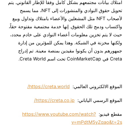
امتلاك بيانات مجتمعهم بشكل كامل وفقاً للإطار القانوني. يتم
تحويل حقوق النوادي والمنشورات إلى NFT، مما يسمح
لأصحاب NFT مثل المشغلين والأعضاء بامتلاك وتداول وبيع
واكتساب ودمج تلك الحقوق. إنها خدمة مجتمعية مفتوحة حقاً،
حيث لا يتم تخزين معلومات أعضاء النوادي على خادم محدد،
ولكنها مخزنة في الشبكة. وهذا يمكن للمؤثرين من إدارة
جمهورهم بدون أن يكونوا مقيدين بمنصة معينة. تم إدراج
Creta في CoinMarketCap تحت اسم Creta World.
الموقع الالكتروني العالمي:
https://creta.world/
الموقع الرسمي الياباني:
https://creta.co.jp/
مقطع فيديو:
https://www.youtube.com/watch?
v=mPdtM5yZqao&t=2s