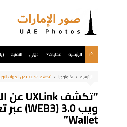
لتجاوز
لى
لمحتوى
الرئيسية
محليات
دولي
التقنية
ري
English
الرئيسية
تكنولوجيا
“تكشف UXLink عن الميزات الثورية لمحفظة ويب 3.0 (WEB3) عبر تعاون إستراتيجي مع OKX Wallet”
فن
“تكشف nk
طبخ
Wallet”