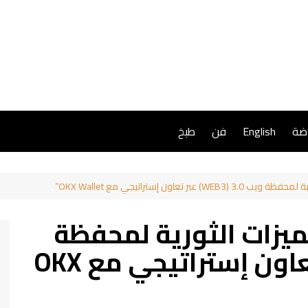
اضة
English
فن
طبخ
UXLi عن الميزات الثورية لمحفظة
ويب 3.0 (WEB3) عبر تعاون إستراتيجي مع OKX