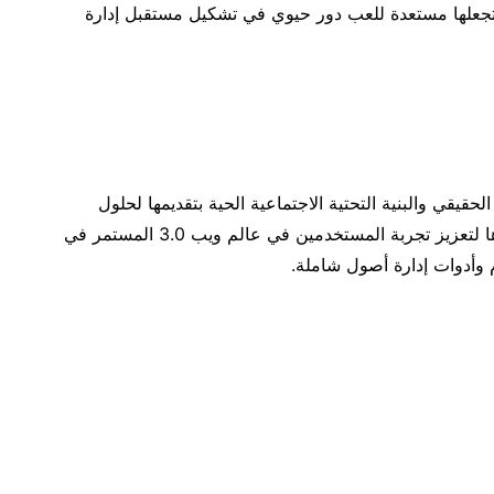
UXLink الحديثة وشراكتها مع OKX Wallet ستجعلها مستعدة للعب دور حيوي في تشكيل مستقبل إدارة
ز ويب 3.0 الاجتماعي الحقيقي والبنية التحتية الاجتماعية الحية بتقديمها لحلول
متقدِّمة لإدارة الأصول الرقمية. تكرِّس UXLink جهودها لتعزيز تجربة المستخدمين في عالم ويب 3.0 المستمر في
م وأدوات إدارة أصول شاملة.