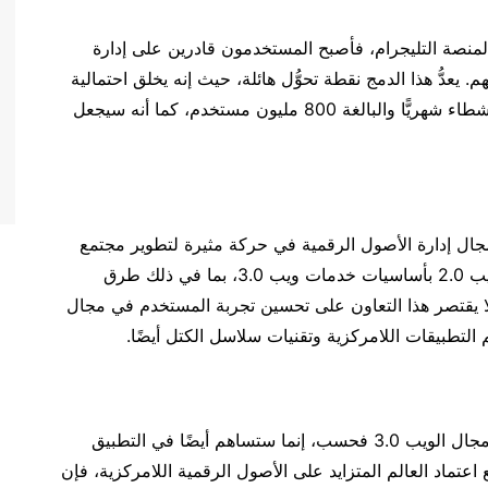
 UXLink الانتشار الواسع لمنصة التليجرام، فأصبح المستخدمون قادرين على إدارة
يعدُّ هذا الدمج نقطة تحوُّل هائلة، حيث إنه يخلق احتمالية
الاستفادة من القاعدة الضخمة لمستخدمي تليجرام النشطاء شهريًّا والبالغة 800 مليون مستخدم، كما أنه سيجعل
ن مع OKX Wallet الرائدة في مجال إدارة الأصول الرقمية في حركة مثيرة لتطوير مجتمع
ويب 3.0. تركز هذه الشراكة على توعية مستخدمي ويب 2.0 بأساسيات خدمات ويب 3.0، بما في ذلك طرق
إدارة أصول ويب 3.0 الشخصية. لا يقتصر هذا التعاون على تحسين تجربة المستخدم في مجال
لن توطِّد هذه البادرات موقع UXLink كقوة رائدة في مجال الويب 3.0 فحسب، إنما ستساهم أيضًا في التطبيق
عتماد العالم المتزايد على الأصول الرقمية اللامركزية، فإن