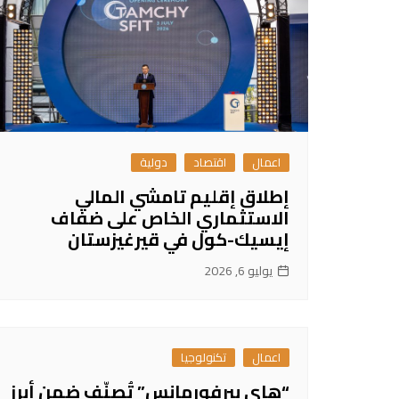
اعمال
اقتصاد
دولية
إطلاق إقليم تامشي المالي
الاستثماري الخاص على ضفاف
إيسيك-كول في قيرغيزستان
يوليو 6, 2026
اعمال
تكنولوجيا
“هاي بيرفورمانس” تُصنّف ضمن أبرز