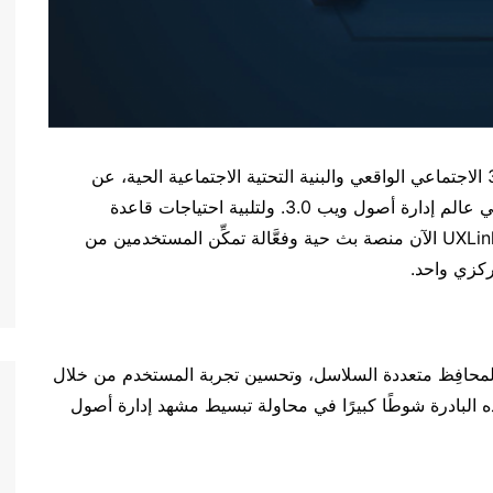
، الرائدة في مركز ويب 3.0 الاجتماعي الواقعي والبنية التحتية الاجتماعية الحية، عن
إطلاق ميزات جديدة ومتطورة مصممة لإحداث ثورة في عالم إدارة أصول ويب 3.0. ولتلبية احتياجات قاعدة
مستخدميها الثابتة البالغة 2.5 مليون مستخدم، تقدِّم UXLink الآن منصة بث حية وفعَّالة تمكِّن المستخدمين من
لمحافِظ متعددة السلاسل، وتحسين تجربة المستخدم من خلال
 البادرة شوطًا كبيرًا في محاولة تبسيط مشهد إدارة أصول