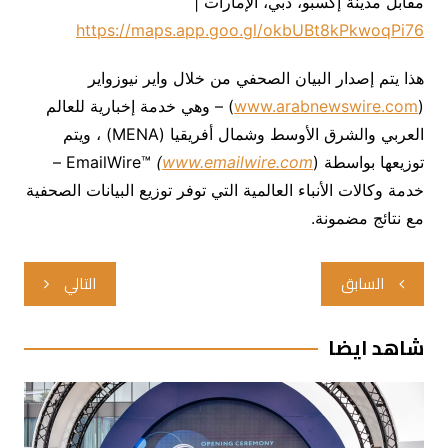
مقابل مدينة إكسبو، دبي، الإمارات |
https://maps.app.goo.gl/okbUBt8kPkwoqPi76
هذا يتم إصدار البيان الصحفي من خلال واير نيوزواير
(
www.arabnewswire.com
) – وهي خدمة إخبارية للعالم
العربي والشرق الأوسط وشمال أفريقيا (MENA) ، ويتم
توزيعها بواسطة EmailWire™
www.emailwire.com
(
) –
خدمة وكالات الأنباء العالمية التي توفر توزيع البيانات الصحفية
مع نتائج مضمونة.
تصفّح
السابق
التالي
المقالات
شاهد ايضا