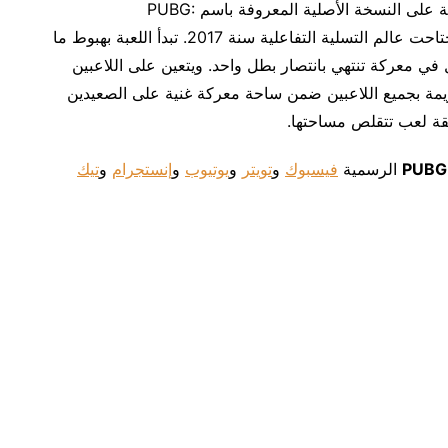
ترتكز لعبة PUBG MOBILE المخصصة للهواتف الجوالة على النسخة الأصلية المعروفة باسم PUBG:
BATTLEGROUNDS والتي حققت ظاهرة عالمية واجتاحت عالم التسلية التفاعلية سنة 2017. تبدأ اللعبة بهبوط ما
للقتال في معركة تنتهي بانتصار بطل واحد. ويتعين على اللاعبين
زيمة بجميع اللاعبين ضمن ساحة معركة غنية على الصعيدين
طقة لعب تتقلص مساحتها.
PUBG
الرسمية
فيسبوك
و
تويتر
و
يوتيوب
و
إنستجرام
و
تيك