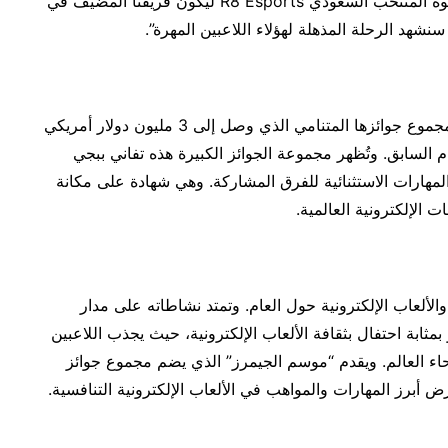
شأنها أن تتيح فرصة التألّق للمواهب المحلية. قمنا بدعوة المنتخب السعودي R8 Esports ليكون فريقنا المضيف في
شهد الرحلة المذهلة لهؤلاء اللاعبين المهرة”.
على الدعوة لعام 2023 بمجموع جوائزها المتنامي الذي وصل إلى 3 مليون دولار أمريكي
لعام السابق. وتُظهر مجموعة الجوائز الكبيرة هذه تفاني ببجي
 المهارات الاستثنائية للفرق المشاركة. وهي شهادة على مكانة
ت الإلكترونية العالمية.
لألعاب الإلكترونية حول العام. وتمتد نشاطاته على مدار
ابيع، بدءاً من يوليو وحتى سبتمبر 2023، وهو بمثابة احتفال بثقافة الألعاب الإلكترونية، حيث يجذب اللاعبين
ء العالم. ويقدم “موسم الجيمرز” الذي يضم مجموع جوائز