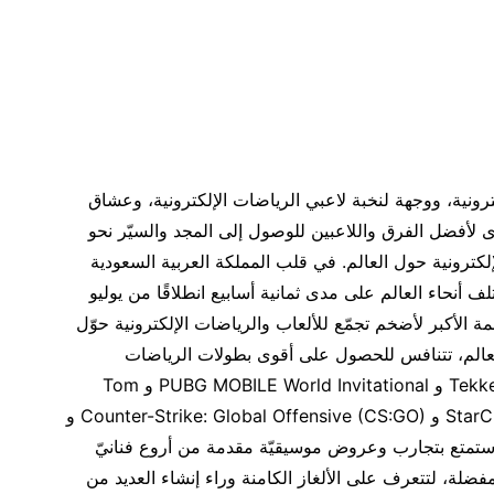
ترونية، ووجهة لنخبة لاعبي الرياضات الإلكترونية، وعشاق
قوى لأفضل الفرق واللاعبين للوصول إلى المجد والسيّر نحو
كترونية حول العالم. في قلب المملكة العربية السعودية
لف أنحاء العالم على مدى ثمانية أسابيع انطلاقًا من يوليو
ة الأكبر لأضخم تجمّع للألعاب والرياضات الإلكترونية حوّل
لعالم، تتنافس للحصول على أقوى بطولات الرياضات
الإلكترونية في أشهر الألعاب التنافسية: Fortnite و Tekken و PUBG MOBILE World Invitational و Tom
Clancy’s Rainbow Six® Siege و Dota 2 و StarCraft II و Counter-Strike: Global Offensive (CS:GO) و
Rocket  و PUBG: BATTLEGROUNDS، واستمتع بتجارب وعروض موسيقيّة مقدمة من أروع فنانيّ
ضلة، لتتعرف على الألغاز الكامنة وراء إنشاء العديد من