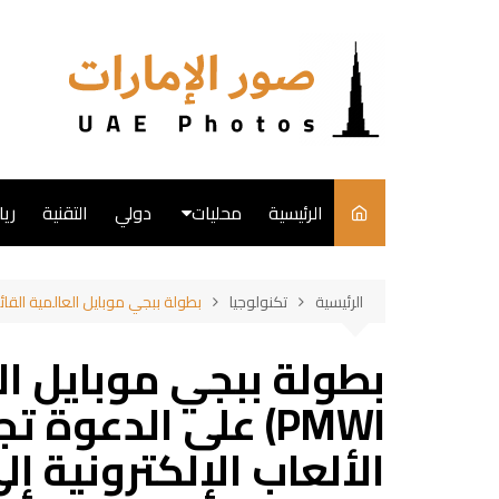
لتجاوز
لى
لمحتوى
الرئيسية
محليات
دولي
التقنية
ري
English
الرئيسية
تكنولوجيا
بطولة ببجي موبايل العالمية القائمة (2023 PMWI) على الدعوة تجلب أفضل منافسات الألعاب الإلكترونية إلى الشرق الأوسط: الرياض، المملكة
فن
طبخ
PMWI) على الدعو
الألعاب الإلكترونية إ