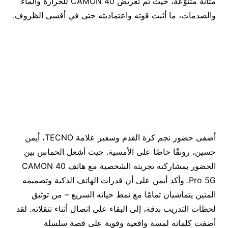
متانة متنوّعة، حيث تم تعريض CAMON 40 للحرارة والماء
والصدمات، ما أثبت قوته واعتماديته حتى في أقسى الظروف.
أضفى حضور نجم كرة القدم وسفير علامة TECNO، أيمن
حسين، رونقًا خاصًا على الأمسية. حيث أشعل الحماس بين
الحضور بمشاركته تجربته الشخصية مع هاتف CAMON 40
Pro 5G. وأكد أيمن على أن قدرات الهاتف الذكية وتصميمه
المتين يتماشيان تمامًا مع نمط حياته السريع – من توثيق
لحظات التدريب بدقة، إلى البقاء على اتصال أثناء تنقلاته. لقد
أضفت كلماته لمسة واقعية وقوية على قصة سلسلة