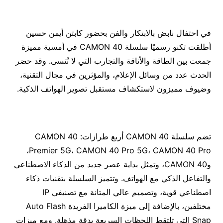
في احتفال نابض بالابتكار والفن بحضور كابتن أيمن حسين
أطلقت تكنو رسميًا سلسلة CAMON 40 في أمسية مميزة
جمعت بين الطاقة والأناقة والتجارب التي لا تُنسى. وقد حضر
الحدث عدد من وسائل الإعلام، والمؤثرين في مجال التقنية،
وضيوف مميزون لاستكشاف مستقبل تصوير الهواتف الذكية.
تضم سلسلة CAMON 40 أربع طرازات: CAMON 40
Premier 5G، CAMON 40 Pro 5G، CAMON 40 Pro،
وCAMON 40، وتمثل بداية عصر جديد من الذكاء الاصطناعي
والتفاعل الذكي مع الهواتف. وتتميز السلسلة بتقنيات ذكاء
اصطناعي قوية، وتصميم عالي المتانة مع تصنيفي IP
مختلفين، بالإضافة إلى ميزة الكاميرا الفريدة Auto Flash
Snap التي تلتقط اللحظات السريعة بدقة مذهلة. ومع ميزات