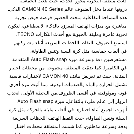
كانت منطقة التجربة محور الحدث، حيث بلغت الحماسة
ذروتها عندما دخل الضيوف عالم CAMON 40 Series الذكي.
هذه المساحة التفاعلية منحت الحضور فرصة خوض تجربة
مباشرة مع ميزات الهاتف المعززة بالذكاء الاصطناعي، لتكون
تجربة غامرة ومليئة بالحيوية مع أحدث ابتكارات TECNO.
استمتع الضيوف بالتقاط اللحظات السريعة أثناء مشاركتهم
في ألعاب حماسية مثل كرة السلة وتنس الطاولة،
مستعرضين دقة وسرعة ميزة Auto Flash snap المتقدمة
في الكاميرا. كما ضمّت المنطقة مجموعة من محطات اختبار
المتانة، حيث تم تعريض هاتف CAMON 40 لاختبارات قاسية
تشمل الحرارة والماء والصدمات البدنية، مما أثبت مرة أخرى
قوته وموثوقيته في أقسى الظروف.من اللحظة الأولى، انجذب
الزوار إلى عالم مليء بالتفاعل. ميزة Auto Flash snap
أبهرت الجميع أثناء اختبارها في ألعاب مليئة بالحركة مثل كرة
السلة وتنس الطاولة، حيث التقط الهاتف اللحظات السريعة
بدقة وسرعة مذهلتين. كما شملت المنطقة محطات اختبار