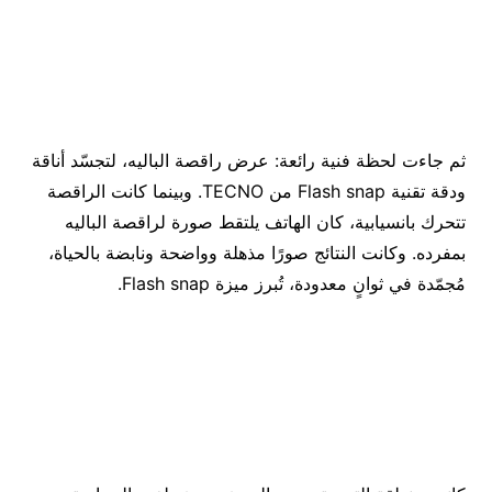
ثم جاءت لحظة فنية رائعة: عرض راقصة الباليه، لتجسّد أناقة
ودقة تقنية Flash snap من TECNO. وبينما كانت الراقصة
تتحرك بانسيابية، كان الهاتف يلتقط صورة لراقصة الباليه
بمفرده. وكانت النتائج صورًا مذهلة وواضحة ونابضة بالحياة،
مُجمّدة في ثوانٍ معدودة، تُبرز ميزة Flash snap.