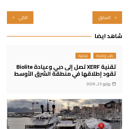
تصفّح
السابق
التالي
المقالات
شاهد ايضا
طب وصحة
محلية
تقنية XERF تصل إلى دبي وعيادة Biolite
تقود إطلاقها في منطقة الشرق الأوسط
يوليو 23, 2026