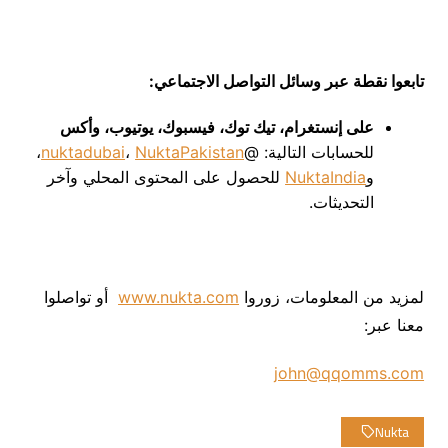
تابعوا نقطة عبر وسائل التواصل الاجتماعي
:
على إنستغرام، تيك توك، فيسبوك، يوتيوب، وأكس
للحسابات التالية: @
NuktaPakistan
،
nuktadubai
،
و
NuktaIndia
للحصول على المحتوى المحلي وآخر
التحديثات.
لمزيد من المعلومات، زوروا
www.nukta.com
أو تواصلوا
معنا عبر:
john@qqomms.com
Nukta