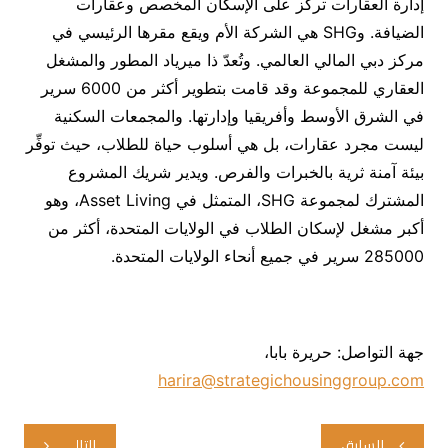
إدارة العقارات تركز على الإسكان المخصص وعقارات
الضيافة. وSHG هي الشركة الأم ويقع مقرها الرئيسي في
مركز دبي المالي العالمي. وتُعدّ ذا ميرياد المطور والمشغل
العقاري للمجموعة وقد قامت بتطوير أكثر من 6000 سرير
في الشرق الأوسط وأفريقيا وإدارتها. والمجمعات السكنية
ليست مجرد عقارات، بل هي أسلوب حياة للطلاب، حيث توفِّر
بيئة آمنة ثرية بالخبرات والفرص. ويدير شريك المشروع
المشترك لمجموعة SHG، المتمثل في Asset Living، وهو
أكبر مشغل لإسكان الطلاب في الولايات المتحدة، أكثر من
285000 سرير في جميع أنحاء الولايات المتحدة.
جهة التواصل: حريرة بابا،
harira@strategichousinggroup.com
تصفّح
السابق
التالي