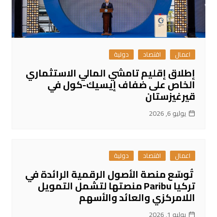
اعمال
اقتصاد
دولية
إطلاق إقليم تامشي المالي الاستثماري
الخاص على ضفاف إيسيك-كول في
قيرغيزستان
يوليو 6, 2026
اعمال
اقتصاد
دولية
تُوسّع منصة الأصول الرقمية الرائدة في
تركيا Paribu منصتها لتشمل التمويل
اللامركزي والعائد والأسهم
يوليو 1, 2026