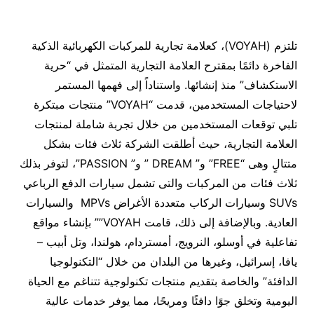
تلتزم (VOYAH)، كعلامة تجارية للمركبات الكهربائية الذكية
الفاخرة دائمًا بمقترح العلامة التجارية المتمثل في “حرية
الاستكشاف” منذ إنشائها. واستناداً إلى فهمها المستمر
لاحتياجات المستخدمين، قدمت “VOYAH” منتجات مبتكرة
تلبي توقعات المستخدمين من خلال تجربة شاملة لمنتجات
العلامة التجارية، حيث أطلقت الشركة ثلاث فئات بشكل
متتالٍ وهى “FREE” و” DREAM ” و” PASSION”، لتوفر بذلك
ثلاث فئات من المركبات والتى تشمل سيارات الدفع الرباعي
SUVs وسيارات الركاب متعددة الأغراض MPVs والسيارات
العادية. وبالإضافة إلى ذلك، قامت VOYAH”” بإنشاء مواقع
تفاعلية في أوسلو، النرويج، أمستردام، هولندا، وتل أبيب –
يافا، إسرائيل، وغيرها من البلدان من خلال “التكنولوجيا
الدافئة” والخاصة بتقديم منتجات تكنولوجية تتناغم مع الحياة
اليومية وتخلق جوًا دافئًا ومريحًا، مما يوفر خدمات عالية