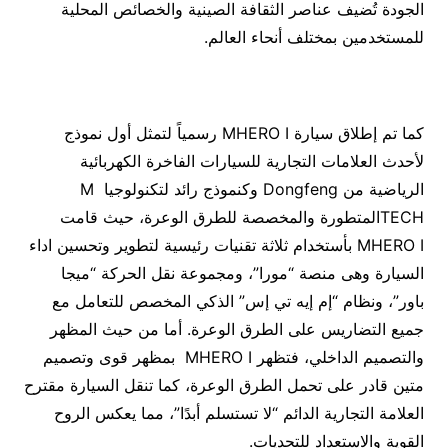
الجودة تُضيف عناصر الثقافة الصينية والخصائص المحلية
للمستخدمين بمختلف أنحاء العالم.
كما تم إطلاق سيارة MHERO I رسمياً لتمثل أول نموذج
لأحدث العلامات التجارية للسيارات الفاخرة الكهربائية
الرياضية من Dongfeng وكنموذج رائد لتكنولوجيا M
TECHالمتطورة والمخصصة للطرق الوعرة، حيث قامت
MHERO I بأستخدام ثلاثة تقنيات رئيسية لتطوير وتحسين اداء
السيارة وهى منصة “مورا”، ومجموعة نقل الحركة “ميجا
باور”، ونظام “إم إيه تي إس” الذكي المخصص للتعامل مع
جميع التضاريس على الطرق الوعرة. أما من حيث المظهر
والتصميم الداخلي، فتظهر MHERO I بمظهر قوى وتصميم
متين قادر على تحمل الطرق الوعرة، كما تنقل السيارة مقترح
العلامة التجارية الدائم “لا تستسلم أبدًا”، مما يعكس الروح
القوية والاستعداد للتحديات.