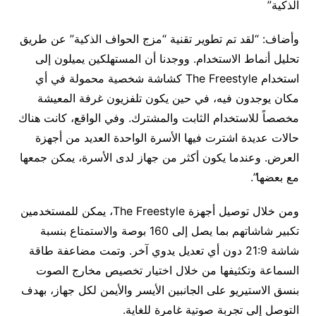
الذكية”
وأضاف: “لقد تم تطوير تقنية “مزج الحواف الذكية” عن طريق
تحليل أنماط الاستخدام. ووجدنا أن المستهلكين يميلون إلى
استخدام The Freestyle كشاشة شخصية محمولة في أي
مكان يوجدون فيه، في حين يكون تلفزيون غرفة المعيشة
مخصصاً للاستخدام الثابت والمشترك. وفي الواقع، كانت هناك
حالات عديدة اشترت فيها الأسرة الواحدة العديد من أجهزة
العرض. وعندما يكون أكثر من جهاز لدى الأسرة، يمكن جمعها
مع بعضها”.
ومن خلال توصيل أجهزة The Freestyle، يمكن للمستخدمين
تكبير شاشاتهم بما يصل إلى 160 بوصة والاستمتاع بنسبة
شاشة 21:9 دون أي تعديل يدوي آخر. وتمت مضاعفة طاقة
السماعة وتكثيفها من خلال اختيار تخصيص مخارج الصوت
بنسق الاستيريو على الجانبين الأيسر والأيمن لكل جهاز، بهدف
التوصل إلى تجربة صوتية غامرة للغاية.