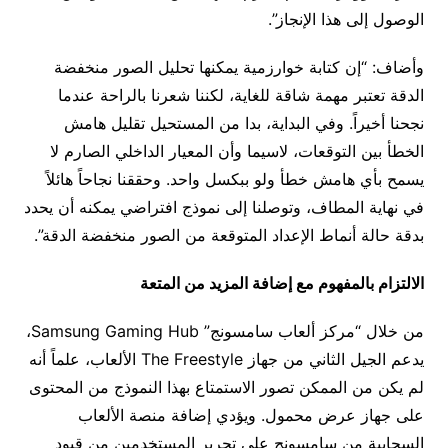
الوصول إلى هذا الإنجاز”.
وأضاف: “إن كتابة خوارزمية يمكنها تحليل الصور منخفضة
الدقة تعتبر مهمة شاقة للغاية، لكننا شعرنا بالراحة عندما
نجحنا أخيراً. وفي البداية، بدا من المستحيل تقليل هامش
الخطأ بين التوقعات، لاسيما وأن المعيار الداخلي الصارم لا
يسمح بأي هامش خطأ ولو ببكسل واحد. وحققنا نجاحاً هائلاً
في نهاية المطاف، وتوصلنا إلى نموذج افتراضي يمكنه أن يحدد
بدقة حالة أنماط الإعداد المتوقعة من الصور منخفضة الدقة”.
الالتزام بالمفهوم مع إضافة المزيد من المتعة
من خلال “مركز ألعاب سامسونج” Samsung Gaming Hub،
يدعم الجيل الثاني من جهاز The Freestyle الألعاب، علماً أنه
لم يكن من الممكن تصور الاستمتاع بهذا النموذج من المحتوى
على جهاز عرض محمول. ويؤدي إضافة منصة الألعاب
السحابية من سامسونج على تحرير المستخدمين من قيود