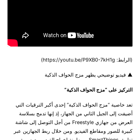
(الرابط: https://youtu.be/P9XB0-7kH1g)
▲ فيديو توضيحي يظهر مزج الحواف الذكية
التركيز على “مزج الحواف الذكية”
تعد خاصية “مزج الحواف الذكية” إحدى أكبر الترقيات التي
أضيفت إلى الجيل الثاني من الجهاز، إذ إنها تدمج بسلاسة
العرض من جهازي Freestyle من أجل التوصل إلى شاشة
كبيرة للصور ومقاطع الفيديو. ومن خلال ربط الجهازين عبر
تطبيق SmartThings، ومزامنة إخراج الفيديو مع صورة