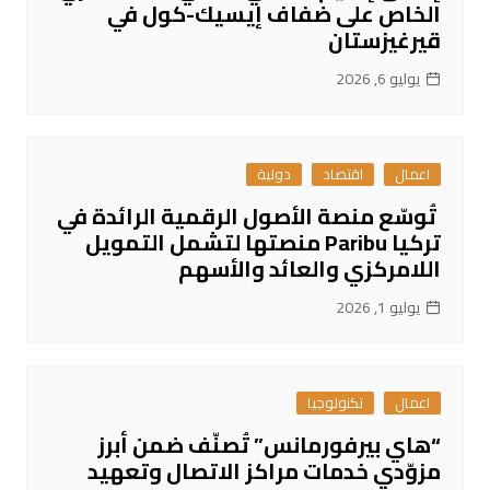
الخاص على ضفاف إيسيك-كول في
قيرغيزستان
يوليو 6, 2026
اعمال
اقتصاد
دولية
تُوسّع منصة الأصول الرقمية الرائدة في
تركيا Paribu منصتها لتشمل التمويل
اللامركزي والعائد والأسهم
يوليو 1, 2026
اعمال
تكنولوجيا
“هاي بيرفورمانس” تُصنّف ضمن أبرز
مزوّدي خدمات مراكز الاتصال وتعهيد