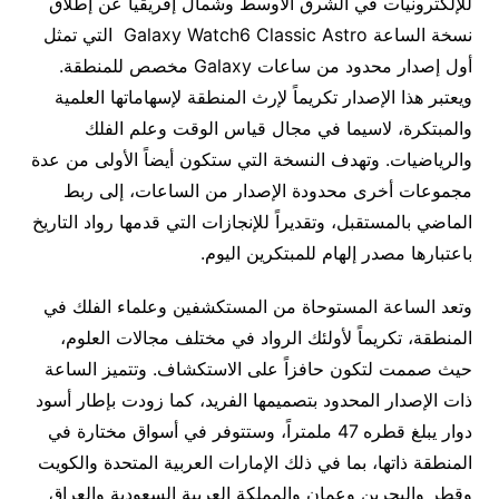
للإلكترونيات في الشرق الأوسط وشمال إفريقيا عن إطلاق
نسخة الساعة Galaxy Watch6 Classic Astro التي تمثل
أول إصدار محدود من ساعات Galaxy مخصص للمنطقة.
ويعتبر هذا الإصدار تكريماً لإرث المنطقة لإسهاماتها العلمية
والمبتكرة، لاسيما في مجال قياس الوقت وعلم الفلك
والرياضيات. وتهدف النسخة التي ستكون أيضاً الأولى من عدة
مجموعات أخرى محدودة الإصدار من الساعات، إلى ربط
الماضي بالمستقبل، وتقديراً للإنجازات التي قدمها رواد التاريخ
باعتبارها مصدر إلهام للمبتكرين اليوم.
وتعد الساعة المستوحاة من المستكشفين وعلماء الفلك في
المنطقة، تكريماً لأولئك الرواد في مختلف مجالات العلوم،
حيث صممت لتكون حافزاً على الاستكشاف. وتتميز الساعة
ذات الإصدار المحدود بتصميمها الفريد، كما زودت بإطار أسود
دوار يبلغ قطره 47 ملمتراً، وستتوفر في أسواق مختارة في
المنطقة ذاتها، بما في ذلك الإمارات العربية المتحدة والكويت
وقطر والبحرين وعمان والمملكة العربية السعودية والعراق