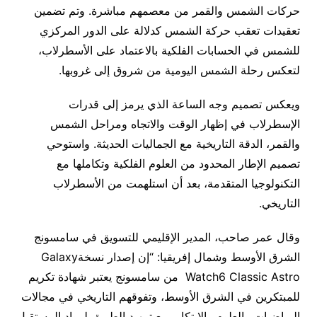
حركات الشمس والقمر من معصمهم مباشرة. وتم تضمين
تعقيدات تعقب حركة الشمس كدلالة على الدور المركزي
للشمس في الحسابات الفلكية بالاعتماد على الأسطرلاب،
لتعكس رحلة الشمس اليومية من شروق إلى غروبها.
ويعكس تصميم وجه الساعة الذي يرمز إلى قدرات
الإسطرلاب في إظهار الوقت والاتجاه ومراحل الشمس
والقمر، الدقة التاريخية مع الجماليات الحديثة. واستوحي
تصميم الإطار المحدود من العلوم الفلكية وتكاملها مع
التكنولوجيا المتقدمة، بعد أن استلهمت من الأسطرلاب
التاريخي.
وقال عمر صاحب، المدير الإقليمي للتسويق في سامسونج
الشرق الأوسط وشمال إفريقيا: “إن إصدار نسخةGalaxy
Watch6 Classic Astro من سامسونج يعتبر شهادة تكريم
للمبتكرين في الشرق الأوسط، وتفوقهم التاريخي في مجالات
الرياضيات والعلوم والابتكار، مع تمهيد الطريق لرواد المستقبل