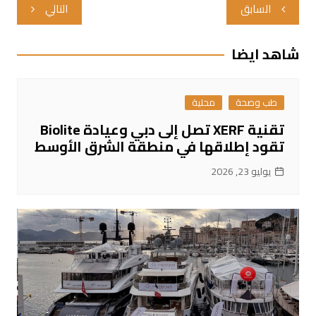
تصفّح
السابق
التالي
المقالات
شاهد ايضا
طب وصحة
محلية
تقنية XERF تصل إلى دبي وعيادة Biolite
تقود إطلاقها في منطقة الشرق الأوسط
يوليو 23, 2026