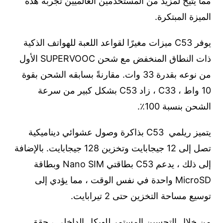
مما يتيح لمزيد من المستخدمين العالميين تجربة هذه
الميزة المبتكرة.
يوفر C53 ميزات مغيرًا لقواعد اللعبة للهواتف الذكية
ذات النطاق المنخفض مع شحن SUPERVOOC الأول
من نوعه بقدرة 33 وات. مقارنةً بسابقه الشحن بقوة
10 واط ، C33 ، زاد C53 بشكل كبير من سرعة
الشحن بنسبة 100٪.
يتميز ريلمي C53 بذاكرة وصول عشوائي ديناميكية
تصل إلى 12 جيجابايت وتخزين 128 جيجابايت. بالإضافة
إلى ذلك ، يدعم C53 بطاقتي Nano SIM وبطاقة
MicroSD واحدة في نفس الوقت ، مما يؤدي إلى
توسيع مساحة التخزين حتى 2 تيرابايت.
من خلال التحسين المستمر للهيكل الداخلي ، حقق