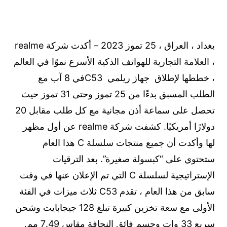
بغداد ، العراق ، 25 تموز 2023 – أكدت شركة realme
، العلامة التجارية للهواتف الذكية الأسرع نموًا في العالم
، خططها لإطلاق جهاز ريلمي C53في 8 آب مع
الطلب المسبق بدءًا من 25 تموز وحتى 31 تموز حيث
تحصل على سماعة أذن مجانية مع كل طلب مقابل 20
دولارًا أمريكيًا. كشفت شركة realme عن أول مظهر
لها وأكدت أن جميع منتجات سلسلة C هذا العام
ستحتوي على “كبسولة صغيرة”. بعد الترقيات
الإستراتيجية لسلسلة C التي تم الإعلان عنها في وقت
سابق من هذا العام ، تقدم C53 ثلاث ميزات في الفئة
الأولى مع سعة تخزين كبيرة تبلغ 128 جيجابايت وشحن
سريع 33 وات وجسم فائق النحافة مقاس 7.49 مم.