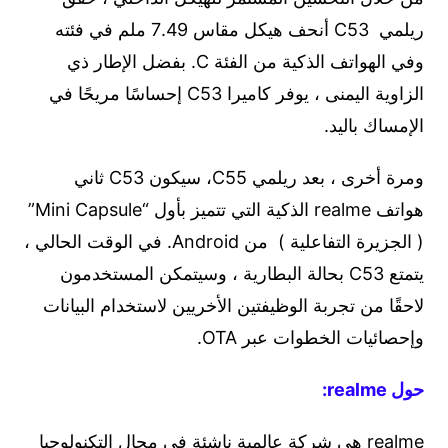
ريلمي C53 أنحف هيكل مقاس 7.49 ملم في فئته
وفي الهواتف الذكية من الفئة C. بفضل الإطار ذي
الزاوية اليمنى ، يوفر كاميرا C53 إحساسًا مريحًا في
الإمساك باليد.
ومرة أخرى ، بعد ريلمي C55، سيكون C53 ثاني
هواتف realme الذكية التي تتميز بأول “Mini Capsule”
( الجزيرة التفاعلية ) من Android. في الوقت الحالي ،
يتمتع C53 بحالة البطارية ، وسيتمكن المستخدمون
لاحقًا من تجربة الوظيفتين الأخريين لاستخدام البيانات
وإحصائيات الخطوات عبر OTA.
حول realme:
realme هي شركة عالمية ناشئة في مجال التكنولوجيا