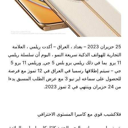
25 حزيران 2023 – بغداد ، العراق – أكدت ريلمي ، العلامة
التجارية للهواتف الذكية سريعة النمو ، اليوم أن سلسلة ريلمي
11 برو بما في ذلك ريلمي برو بلس 5 جي, وريلمي 11 برو 5
جي – سيتم إطلاقها رسميا في العراق في 12 تموز مع فرصة
للحصول على سماعه اير نيو 3 مع عرض الطلب المسبق بدءا
من 24 حزيران وينتهي في 2 تموز 2023.
فلاكشيب قوي مع كاميرا المستوى الاحترافي
يتميز ريلمي برو بلس 5 جي الجديد كليًا بكاميرا ريلمي الرائدة