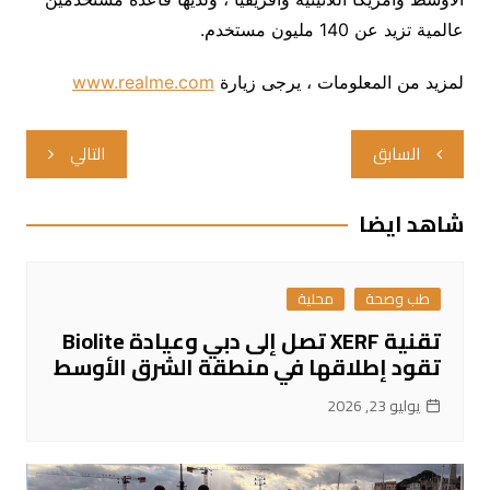
عالمية تزيد عن 140 مليون مستخدم.
لمزيد من المعلومات ، يرجى زيارة
www.realme.com
تصفّح
السابق
التالي
المقالات
شاهد ايضا
طب وصحة
محلية
تقنية XERF تصل إلى دبي وعيادة Biolite
تقود إطلاقها في منطقة الشرق الأوسط
يوليو 23, 2026