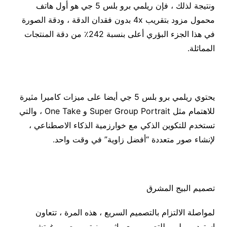
ونتيجة لذلك ، فإن ريلمي برو بلس 5 جي هو أول هاتف
محمول مزود بتقريب 4x بدون فقدان الدقة ، ودقة الصورة
في هذا الجزء البؤري أعلى بنسبة 242٪ من دقة المنتجات
المماثلة.
يحتوي ريلمي برو بلس 5 جي أيضا على ميزات كاميرا مثيرة
للاهتمام مثل Super Group Portrait و One Take ، والتي
تستخدم للتكوين الذكي مع خوارزمية الذكاء الاصطناعي ،
لإنشاء صور متعددة “أفضل زاوية” في وقت واحد.
تصميم البيج المشرق
لمواصلة الالتزام بالتصميم السريع ، هذه المرة ، تتعاون
استوديو ريلمي للتصميم مع ماثيو مينوتو ، مصمم غوتشي