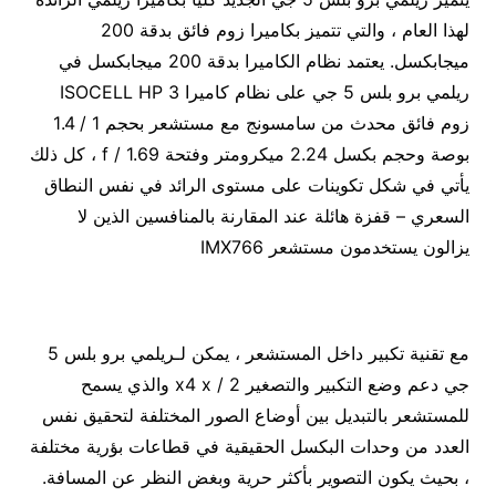
لهذا العام ، والتي تتميز بكاميرا زوم فائق بدقة 200
ميجابكسل. يعتمد نظام الكاميرا بدقة 200 ميجابكسل في
ريلمي برو بلس 5 جي على نظام كاميرا 3 ISOCELL HP
زوم فائق محدث من سامسونج مع مستشعر بحجم 1 / 1.4
بوصة وحجم بكسل 2.24 ميكرومتر وفتحة f / 1.69 ، كل ذلك
يأتي في شكل تكوينات على مستوى الرائد في نفس النطاق
السعري – قفزة هائلة عند المقارنة بالمنافسين الذين لا
يزالون يستخدمون مستشعر IMX766
مع تقنية تكبير داخل المستشعر ، يمكن لـريلمي برو بلس 5
جي دعم وضع التكبير والتصغير 2 / x4 x والذي يسمح
للمستشعر بالتبديل بين أوضاع الصور المختلفة لتحقيق نفس
العدد من وحدات البكسل الحقيقية في قطاعات بؤرية مختلفة
، بحيث يكون التصوير بأكثر حرية وبغض النظر عن المسافة.