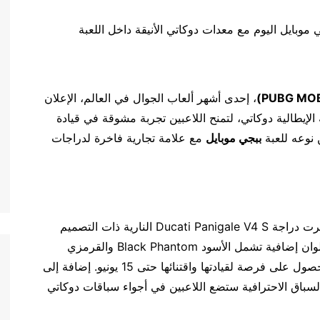
PUBG MOB
)
، إحدى أشهر ألعاب الجوال في العالم، الإعلان
الإيطالية دوكاتي، لتمنح اللاعبين تجربة مشوقة في قيادة
ن نوعه للعبة
ببجي موبايل
مع علامة تجارية فاخرة لدراجات
، توفرت دراجة Ducati Panigale V4 S النارية ذات التصميم
الفريد باللون الأحمر Ducati Red بالإضافة إلى ثلاثة ألوان إضافية تشمل الأسود Black Phantom والقرمزي
Crimson Storm وSwift Mirage. ويمكن للاعبين الحصول على فرصة لقيادتها واقتنائها حتى 15 يونيو. إضافة إلى
اق الاحترافية ستضع اللاعبين في أجواء سباقات دوكاتي