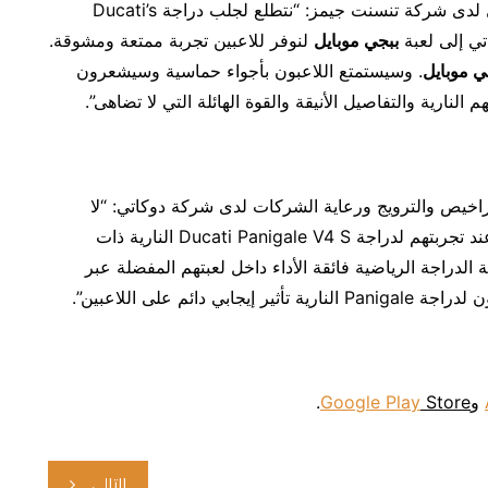
لدى شركة تنسنت جيمز: “نتطلع لجلب دراجة Ducati’s
ببجي موبايل
لنوفر للاعبين تجربة ممتعة ومشوقة.
ي موبايل
. وسيستمتع اللاعبون بأجواء حماسية وسيشعرون
النارية والتفاصيل الأنيقة والقوة الهائلة التي لا تضاهى”.
اخيص والترويج ورعاية الشركات لدى شركة دوكاتي: “لا
عند تجربتهم لدراجة Ducati Panigale V4 S النارية ذات
 الدراجة الرياضية فائقة الأداء داخل لعبتهم المفضلة عبر
جابي دائم على اللاعبين”.
و
Store
Google Play
.
التالي