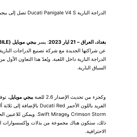
الدراجة النارية Ducati Panigale V4 S تصل إلى ببجي موبايل اليوم مع معدات دوكاتي الأنيقة داخل اللعبة
بغداد، العراق – 21 ايار 2023
: يسر
ببجي موبايل (
ILE
عن شراكتها الجديدة مع شركة تصنيع الدراجات النارية 
الدراجة النارية داخل اللعبة. ويُعدّ هذا التعاون الأول م
السباق النارية.
وكجزء من تحديث الإصدار 2.6 للعبة
ببجي موبايل
ذلك، ستكون هناك مجموعة من بذلات وإكسسوارات السب
الاحترافية.