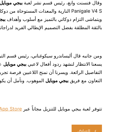
وقال فنسنت وانغ، رئيس قسم نشر لعبة
ببجي موبايل
Panigale V4 S النارية والمعدات المستوحاة من دوكاتي إلى لعبة
ويتماشى التزام دوكاتي بالتميز مع أسلوب وأهداف
ببج
بالثقة المطلقة بفضل التصميم الإيطالي الفريد لدراجاتهم 
ومن جانبه قال أليساندرو سيكوغناني، رئيس قسم التر
يسعنا الانتظار لنشهد ردود أفعال لاعبي
ببجي موبايل
التفاصيل الرائعة. ويسرنا أن نمنح اللاعبين فرصة تجربة
التعاون مع فريق
ببجي موبايل
الموهوب. ونأمل أن يكون لدراجة Panigale النارية تأثير إي
تتوفر لعبة ببجي موبايل للتنزيل مجاناً عبر
App Store
تصفّح
السابق