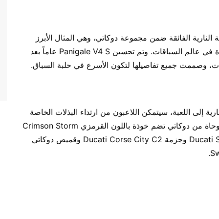
تميزاً من الدراجة النارية الفائقة ضمن مجموعة دوكاتي، وهي المثال الأبرز
الناتج عن التبادل المستمر للمعلومات والتقنيات الرائدة في عالم السباقات. وتم تحسين Panigale V4 S عاماً بعد
ات، وصممت جميع تفاصيلها لتكون الأسرع في حلبة السباق.
ةً إلى وصول دراجة Ducati Panigale V4 S النارية إلى اللعبة، سيتمكن اللاعبون من ارتداء البذلات الخاصة
بالسباق للاستمتاع بتجربة قيادة رائعة مع معدات مستوحاة من دوكاتي تضم خوذة باللون القرمزي Crimson Storm
وبنطالDucati Sport C2 Tr وسترة Ducati Speed Evo C2 وجزمة Ducati Corse City C2 وقميص دوكاتي