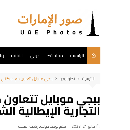
لتجاوز
لى
لمحتوى
الرئيسية
محليات
دولي
التقنية
ري
English
الرئيسية
تكنولوجيا
ببجي موبايل تتعاون مع دوكاتي العل
فن
ببجي موبايل تتعاون 
طبخ
التجارية الإيطالية الش
مايو 21, 2023
تكنولوجيا
,
دولية
,
رياضة
,
محلية