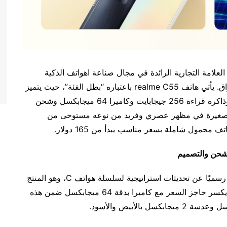
داد، العراق، 1 مايو 2023 – أطلقت شركة realme، العلامة التجارية الرائدة في مجال صناعة اهواتف الذكية
والأسرع نموًا في العالم، هاتف realme C55 في العراق. يأتي هاتف realme C55 باعتباره “بطل الفئة”، حيث يتميز
بذاكرة وصول عشوائي ديناميكية بسعة 16 جيجابايت وذاكرة قراءة 256 جيجابايت وكاميرا 64 ميجابكسل وشحن
ولة الكاميرا الصغيرة في مظهر عصري وفريد من نوعه مستوحى من
لشحن والتصميم
في وقت سابق من هذا الشهر، أعلنت شركة realme رسميًا عن تحديثات استراتيجية لسلسلة هواتف C، وهو المنتج
الأول الذي يتميز بهذه التحديثات، realme C55، الذي يكسر حاجز السعر مع كاميرا بدقة 64 ميجابكسل ضمن هذه