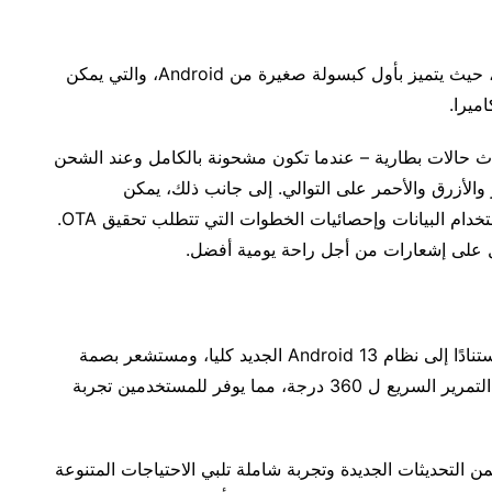
هذه المرة ، يحقق realme C55 تقدمًا جريئًا ومفاجئًا ، حيث يتميز بأول كبسولة صغيرة من Android، والتي يمكن
ميرا.
اث حالات بطارية – عندما تكون مشحونة بالكامل وعند الشحن
الأزرق والأحمر على التوالي. إلى جانب ذلك، يمكن
للمستخدمين تجربة سيناريوهين وظيفيين إضافيين لاستخدام البيانات وإحصائيات الخطوات التي تتطلب تحقيق OTA.
علاوة على ذلك، يأتي C55 مزودًا بـ realme UI 4.0 استنادًا إلى نظام Android 13 الجديد كليا، ومستشعر بصمة
سريع في الجانب، و NFC متعدد الوظائف مع إمكانية التمرير السريع ل 360 درجة، مما يوفر للمستخدمين تجربة
r بأربع تقنيات أولية ضمن التحديثات الجديدة وتجربة شاملة تلبي الاحتياجات المتنوعة