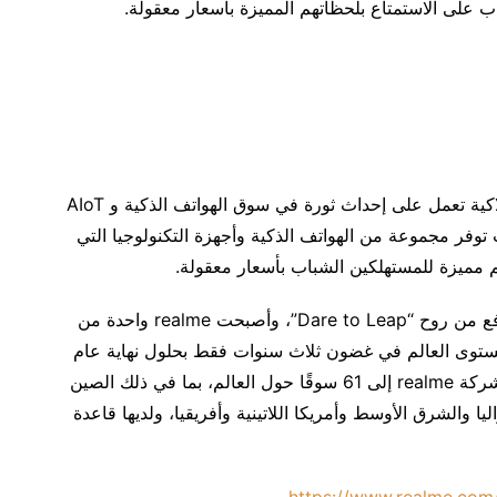
 على الاستمتاع بلحظاتهم المميزة بأسعار معقولة.
هي شركة عالمية ناشئة في مجال التكنولوجيا الاستهلاكية تعمل على إحداث ثورة في سوق الهواتف الذكية و AIoT
وفر مجموعة من الهواتف الذكية وأجهزة التكنولوجيا التي
مميزة للمستهلكين الشباب بأسعار معقولة.
تأسست realme بواسطة Sky Li في عام 2018 وبدافع من روح “Dare to Leap”، وأصبحت realme واحدة من
تف الذكية في 30 سوقًا على مستوى العالم في غضون ثلاث سنوات فقط بحلول نهاية عام
2021. اعتبارًا من الربع الثاني من عام 2021، دخلت شركة realme إلى 61 سوقًا حول العالم، بما في ذلك الصين
 والشرق الأوسط وأمريكا اللاتينية وأفريقيا، ولديها قاعدة
https://www.realme.com