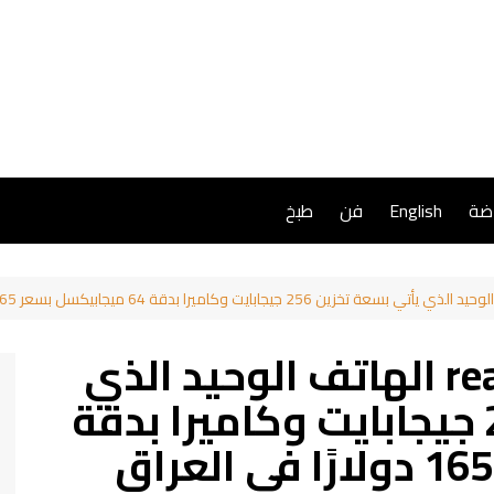
اضة
English
فن
طبخ
“بطل الفئة” realme C55 الهاتف الوحيد الذي
يأتي بسعة تخزين 256 جيجابايت وكاميرا بدقة