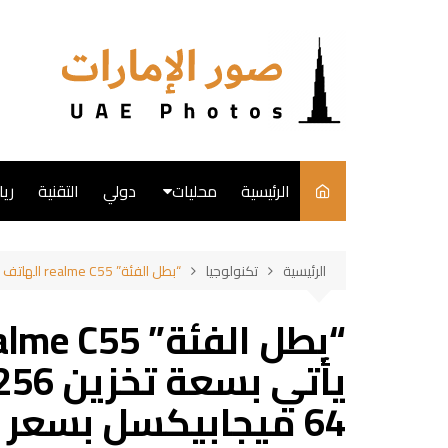
لتجاوز
لى
لمحتوى
الرئيسية
محليات
دولي
التقنية
ري
English
الرئيسية
تكنولوجيا
“بطل الفئة” realme C55 الهاتف الوحيد الذي يأتي بسعة تخزين 256 جيجابايت وكاميرا بدقة 64 ميجابيكسل بسعر 165 دولارًا في العراق
فن
طبخ
64 ميجابيكسل بسعر 165 دولارًا في العراق