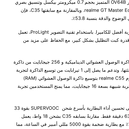
C55 هو أول منتج من سلسلة C يحتوي على مستشعر OV64B المتميز بحجم 0.7 ميكرومتر بيكسل وتنسيق بصري
1/2 بوصة، وهو نفس المستشعر المستخدم في realme GT Master Edition. وبالمقارنة مع سابقتها C35، فإن
علاوة على ذلك، هناك أوضاع وفلاتر صور مبتكرة لتجربة أفضل للكاميرا. باستخدام تقنية التصوير ProLight، تعمل
سين قدرة كبت التظليل بشكل كبير، مع الحفاظ على مزيد من
يأتي realme C55 بسعة تصل إلى 16 جيجابايت من ذاكرة الوصول العشوائي الديناميكية و 256 جيجابايت من ذاكرة
القراءة فقط، والتي تعد الآن أكبر مساحة تخزين في فئتها، وتدعم ما يصل إلى 1 تيرابايت من توسيع الذاكرة لتجربة
مستخدم طويلة الأمد. بفضل تقنية DRE المتقدمة، يقوم realme C55 بتوسيع ذاكرة الوصول العشوائي (RAM)
بسعة 8 جيجابايت بما يصل إلى 8 جيجابايت لتحقيق تجربة شبيهة بسعة 16 جيجابايت، مما يمنح المستخدمين تجربة
من خلال فهم احتياجات المستخدمين ، يعمل C55 على تحسين أداء البطارية بأسرع شحن SUPERVOOC بقوة 33
واط ضمن فئته، والذي يمكن شحنه بنسبة 100٪ في 63 دقيقة فقط. مقارنةً بسابقه C35 بشحن 18 واط، يعمل
C55 على زيادة سرعة الشحن بشكل كبير بنسبة 100٪ مع بطارية ضخمة بقوة 5000 مللي أمبير في الساعة، مما