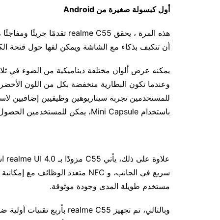
أول كبسولة صغيرة من Android
أن تتكيف بذكاء مع الشاشة ويمكن لفها حول فتحة الكا
يمكنه عرض ألوان مختلفة ديناميكية من الضوء في ثل
وعندما تكون البطارية منخفضة بكل من اللون الأخضر و
باستخدام Mini Capsule، يمكن للمستخدمين الحصول على إشعارات من أجل راحة يومية أفضل.
مستخدم طويلة المدى وجودة موثوقة.
وبالتالي، تم تجهيز ealme C55