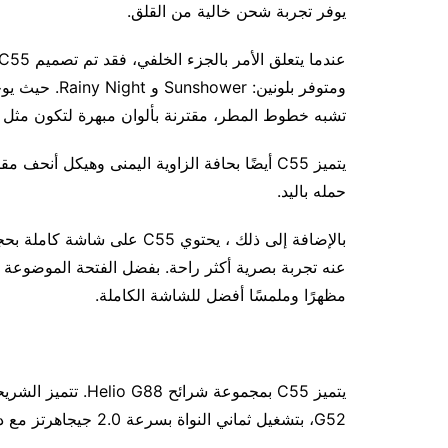
يوفر تجربة شحن خالية من القلق.
تشبه خطوط المطر، مقترنة بألوان مبهرة لتكون مثل 
حمله باليد.
مظهرًا وملمسًا أفضل للشاشة الكاملة.
G52، بتشغيل ثماني النواة بسرعة 2.0 جيجاهرتز مع درجة اختبار Antutu البالغة 273،364.