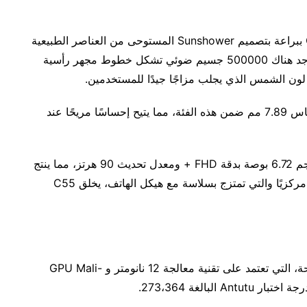
عندما يتعلق الأمر بالجزء الخلفي، فقد تم تصميم C55 ببراعة بتصميم Sunshower المستوحى من العناصر الطبيعية
ومتوفر بلونين: Sunshower و Rainy Night. حيث يوجد هناك 500000 جسيم ضوئي تشكل خطوط مجهر رأسية
لون الشمس الذي يجلب مزاجًا جيدًا للمستخدمين.
يتميز C55 أيضًا بحافة الزاوية اليمنى وهيكل أنحف مقاس 7.89 مم ضمن هذه الفئة، مما يتيح إحساسًا مريحًا عند
بالإضافة إلى ذلك ، يحتوي C55 على شاشة كاملة بحجم 6.72 بوصة بدقة FHD + ومعدل تحديث 90 هرتز، مما ينتج
عنه تجربة بصرية أكثر راحة. بفضل الفتحة الموضوعة مركزيًا والتي تمتزج بسلاسة مع هيكل الهاتف، يخلق C55
يتميز C55 بمجموعة شرائح Helio G88. تتميز الشريحة، التي تعتمد على تقنية معالجة 12 نانومتر و GPU Mali-