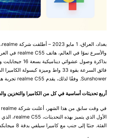
بغ
فائق السرعة بقوة 33 واط وميزة كبس
Sunshower. وفقًا لذلك، يقدم realme C55 تجربة هاتف محمول شاملة بسعر مناسب يبدأ من 165 دولار.
أربع تحديثات أساسية في كل من الكاميرا والتخزين وا
الفئة. جنبًا إلى جنب مع كاميرا سيلفي بدقة 8 ميجابكسل وعدسة 2 ميجابكسل بالأبيض والأسود.