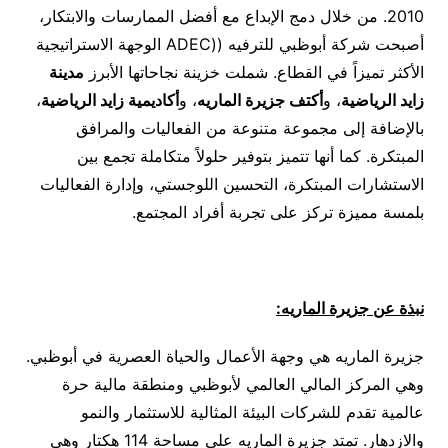
2010. من خلال دمج الإبداع مع أفضل الممارسات والابتكار،
أصبحت شركة أبوظبي للترفيه ((ADEC الوجهة الاستراتيجية
الأكثر تميزاً في القطاع. شملت خزينة نجاحاتها الأبرز
مدينة
زايد الرياضية
، و
أكتف جزيرة الماريه
، و
أكاديمية زايد الرياضية
،
بالإضافة إلى مجموعة متنوعة من الفعاليات والمرافق
المبتكرة. كما أنها تتميز بتوفير حلولاً متكاملة تجمع بين
الاستشارات المبتكرة، التحسين اللوجستي، وإدارة الفعاليات
بلمسة مميزة تركز على تجربة أفراد المجتمع.
نبذة عن جزيرة الماريه
:
جزيرة الماريه هي وجهة الأعمال والحياة العصرية في أبوظبي.
وهي المركز المالي العالمي لأبوظبي ومنطقة مالية حرة
عالمية تقدم للشركات البيئة المثالية للاستثمار والنمو
والازدهار. تمتد جزيرة الماريه على مساحة 114 هكتار وهي