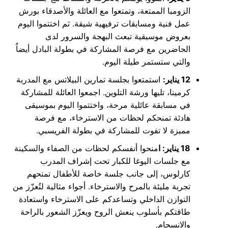
الزومبا الممتعة، وتمتعوا مع العائلة والأصدقاء بورش
عمل فنية ومسابقات ترفيهية شيقة. ثم اختتموا اليوم
بعروض موسيقية تبعث البهجة والسرور لدى
الحاضرين مع فرصة المشاركة في بطولة البادل أيضاٌ
والتي ستستمر طيلة اليوم.
12 يناير:
استمتعوا بجلسة تمارين البيلاتس مع المدربة
كرمينا، تليها ورشة التلوين. اجمعوا العائلة للمشاركة
في مسابقة عائلية مرحة، واختتموا اليوم بموسيقى
هادئة تمنحكم لحظات من الاسترخاء، مع فرصة
مميزة لا تفوت للمشاركة في بطولة الفريسبي.
18 يناير: ا
منحوا أنفسكم لحظات من الصفاء والسكينة
مع جلسات اليوغا للكبار تحت إشراف المدرب
كارلوس، إلى جانب جلسة خاصة للأطفال تمنحهم
تجربة مليئة بالمرح والاسترخاء. أجواء مثالية لتُعزّز من
التوازن الداخلي وتساعدكم على الاسترخاء واستعادة
طاقتكم بأسلوب ينعش الروح ويعزّز الشعور بالراحة
والانسجام.