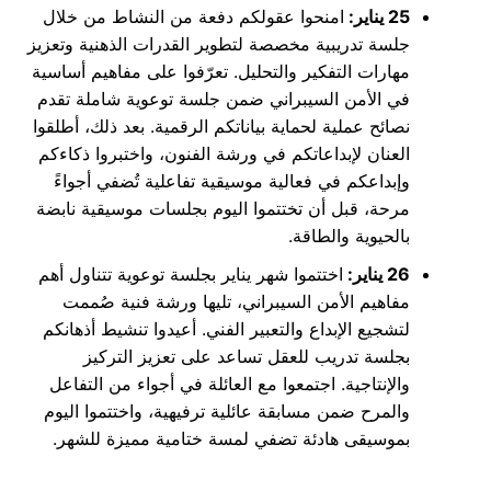
25 يناير:
امنحوا عقولكم دفعة من النشاط من خلال
جلسة تدريبية مخصصة لتطوير القدرات الذهنية وتعزيز
مهارات التفكير والتحليل. تعرّفوا على مفاهيم أساسية
في الأمن السيبراني ضمن جلسة توعوية شاملة تقدم
نصائح عملية لحماية بياناتكم الرقمية. بعد ذلك، أطلقوا
العنان لإبداعاتكم في ورشة الفنون، واختبروا ذكاءكم
وإبداعكم في فعالية موسيقية تفاعلية تُضفي أجواءً
مرحة، قبل أن تختتموا اليوم بجلسات موسيقية نابضة
بالحيوية والطاقة.
26 يناير:
اختتموا شهر يناير بجلسة توعوية تتناول أهم
مفاهيم الأمن السيبراني، تليها ورشة فنية صُممت
لتشجيع الإبداع والتعبير الفني. أعيدوا تنشيط أذهانكم
بجلسة تدريب للعقل تساعد على تعزيز التركيز
والإنتاجية. اجتمعوا مع العائلة في أجواء من التفاعل
والمرح ضمن مسابقة عائلية ترفيهية، واختتموا اليوم
بموسيقى هادئة تضفي لمسة ختامية مميزة للشهر.