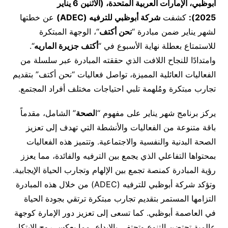
أبوظبي، الإمارات العربية المتحدة، (
الاثنين 6 يناير
2025
):
كشفت
شركة أبوظبي للترفيه
(ADEC)
عن خطتها
لشهر يناير ضمن مبادرة “
نحن أكتف
“، الوجهة المبتكرة
للاستمتاع بعطلة نهاية الأسبوع في “
أكتف جزيرة الماريه
“.
وامتدادًا للنجاح اللافت الذي حققته المبادرة عبر سلسلة من
الفعاليات العائلية المميزة، تواصل فعاليات “نحن أكتف” بتقديم
تجارب مبتكرة ومُلهمة تلبي احتياجات مختلف أفراد المجتمع.
يركز برنامج شهر يناير على مفهوم “ا
لصحة
” الشامل، مقدماً
باقة متنوعة من الفعاليات والأنشطة التي تهدف إلى تعزيز
الصحة البدنية والنفسية والاجتماعية. وتتميز هذه الفعاليات
بمحتواها التفاعلي الذي يجمع بين الترفيه والفائدة، مما يعزز
رؤية المبادرة كمنصة تجمع بين الإلهام وتجارب الحياة الإيجابية.
وتؤكد شركة أبوظبي للترفيه (ADEC) من خلال هذه المبادرة
التزامها المستمر بتقديم تجارب مبتكرة ترتقي بجودة الحياة
في العاصمة أبوظبي. كما تسعى إلى تعزيز دور الإمارة كوجهة
عالمية تحتضن التنوع وتحتفي بالإبداع، مما يعكس روح الابتكار