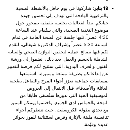
19 يناير:
شاركونا في يوم حافل بالأنشطة الصحية
والترفيهية الهادفة التي تهدف إلى تحسين جودة
حياتكم. تبدأ الفعاليات بجلسة تثقيفية تتمحور حول
موضوع التغذية الصحية، والتي ستُقام عند الساعة
4:30 عصراً. تليها جلسة عن الصحة العامة في تمام
الساعة 5:30 عصراً بإشراف الدكتورة شيفالي، لتقدم
لكم فيها نصائح عملية لتحقيق التوازن الصحي والعناية
الشاملة بالجسم والعقل. بعد ذلك، انضموا إلى ورشة
الفنون والحرف اليدوية، التي ستتيح لكم فرصة للتعبير
عن إبداعاتكم بطريقة ممتعة ومميزة. استمتعوا
بمسابقات جماعية تعزز أجواء المرح والتفاعل بصٌحبة
العائلة والأصدقاء، قبل الانتقال إلى العروض
الموسيقية الحية التي بدورها ستُضفي طابعًا من
البهجة والحماس لدى الجميع. واختتموا يومكم المميز
مع تحدي بطولة الكروسفت، حيث تنتظركم أجواء
تنافسية مليئة بالإثارة وفرص استثنائية للفوز بجوائز
عديدة وقيّمة.