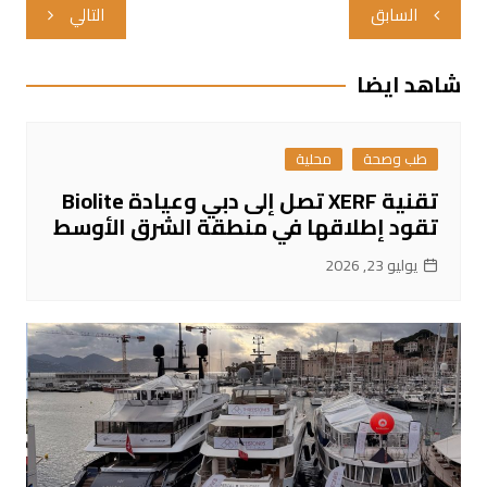
تصفّح
السابق
التالي
المقالات
شاهد ايضا
طب وصحة
محلية
تقنية XERF تصل إلى دبي وعيادة Biolite
تقود إطلاقها في منطقة الشرق الأوسط
يوليو 23, 2026