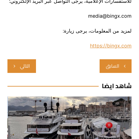
للاستفسارات الإعلامية، يرجى التواصل عبر البريد الإلكتروني:
media@bingx.com
لمزيد من المعلومات، يرجى زيارة:
https://bingx.com
تصفّح
السابق
التالي
المقالات
شاهد ايضا