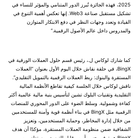
2025، فهذه الجائزة تُبرز الدور المتنامي والمؤثر للنساء في
تشكيل مستقبل صناعة Web3. إنها تعكس أهمية التنوع في
القيادة وتعدد وجهات النظر في دفع الابتكار المتوازن
والمدروس داخل عالم الأصول الرقمية.”
كما شارك لوكاس ل.، رئيس قسم حلول العملات الورقية في
BingX، في حلقة نقاش خلال اليوم الأول بعنوان “العملات
المستقرة والبنوك: ربط العملات الرقمية بالتمويل التقليدي”.
ناقش لوكاس خلال الجلسة كيفية تقاطع الأنظمة المالية
التقليدية وتقنيات البلوك تشين لتأسيس بنية مالية عالمية أكثر
كفاءة وشمولية. وسلط الضوء على الدور المحوري للمنصات
الرقمية مثل BingX في بناء أنظمة قوية وآمنة للمستخدمين
من خلال إدارة المخاطر، وحماية المستخدمين، وتعزيز
الشفافية ضمن منظومة العملات المستقرة، مؤكدًا أن هدف
BingX هو توفير جسر آمن وقابل للتوسع ومستدام بين