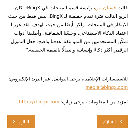
قالت
فيفيان لين
، رئيسة قسم المنتجات في BingX: “كان
الربع الثالث فترة تقدم حقيقية لـ BingX، ليس فقط من حيث
الابتكار في المنتجات، ولكن أيضًا من حيث الهدف. لقد عززنا
اعتماد الذكاء الاصطناعي، وحسّنا الشفافية، وأطلقنا أدوات
تمكّن المستخدمين من النمو بثقة. هدفنا واضح: جعل التمويل
الرقمي أكثر ذكاءً وإنسانية واتصالًا بالقيمة الحقيقية.”
للاستفسارات الإعلامية، يرجى التواصل عبر البريد الإلكتروني:
media@bingx.com
لمزيد من المعلومات، يرجى زيارة:
https://bingx.com
تصفّح
السابق
التالي
المقالات