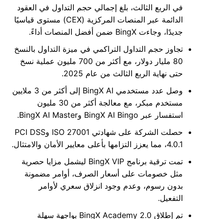
في الربع الثالث، بلغ إجمالي حجم التداول في العقود
الدائمة عبر المنصات المركزية (CEX) مستوى قياسيًا
جديدًا، وجاءت BingX ضمن أفضل المنصات أداءً.
تجاوز حجم التداول التراكمي في ميزة التداول بالنسخ
80 مليار دولار، مع أكثر من 700 مليون عملية نسخ
حتى نهاية الربع الثالث من عام 2025.
وصل عدد مستخدمي BingX AI إلى أكثر من 3 ملايين
مستخدم مبكر، مع معالجة أكثر من 30 مليون
استفسار عبر BingX AI Bingo وBingX AI Master.
حصلت الشركة على شهادتي ISO 27001 وPCI DSS
4.0.1، مما يعزز التزامها بأعلى معايير الأمان والامتثال.
تمت ترقية برنامج BingX VIP ليشمل مزايا حصرية
مثل خصومات على أسعار الصرف، أوامر مضمونة
بدون رسوم، وعدم وجود انزلاق سعري لأوامر
التفعيل.
تم إطلاق BingX Academy 2.0 بواجهة سهلة