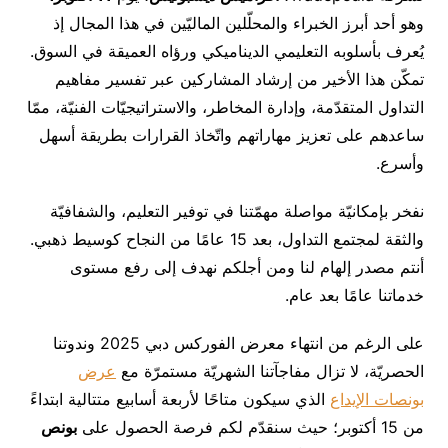
وهو أحد أبرز الخبراء والمحلّلين الماليّين في هذا المجال إذ
يُعرف بأسلوبه التعليمي الديناميكي ورؤاه العميقة في السوق.
تمكّن هذا الأخير من إرشاد المشاركين عبر تفسير مفاهيم
التداول المتقدّمة، وإدارة المخاطر، والاستراتيجيّات الفنيّة، ممّا
ساعدهم على تعزيز مهاراتهم واتّخاذ القرارات بطريقة أسهل
وأسرع.
نفخر بإمكانيّة مواصلة مهمّتنا في توفير التعليم، والشفافيّة
والثقة لمجتمع التداول، بعد 15 عامًا من النجاح كوسيط ذهبي.
أنتم مصدر إلهام لنا ومن أجلكم نهدف إلى رفع مستوى
خدماتنا عامًا بعد عام.
على الرغم من انتهاء معرض الفوركس دبي 2025 وندوتنا
الحصريّة، لا تزال مفاجآتنا الشهريّة مستمرّة مع
عرض
بونصات الإيداع
الذي سيكون متاحًا لأربعة أسابيع متتالية ابتداءً
من 15 أكتوبر؛ حيث سنقدّم لكم فرصة الحصول على
بونص