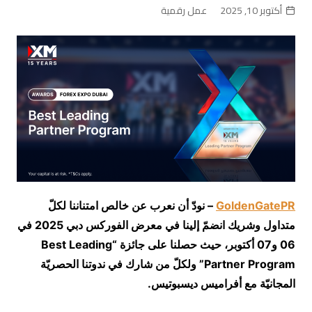
أكتوبر 10, 2025
عمل رقمية
GoldenGatePR
–
نودّ أن نعرب عن خالص امتناننا لكلّ
متداول وشريك انضمّ إلينا في معرض الفوركس دبي
2025
في
06
و
07
أكتوبر، حيث حصلنا على جائزة
“Best Leading
Partner Program”
ولكلّ من شارك في ندوتنا الحصريّة
المجانيّة مع أفراميس ديسبوتيس
.