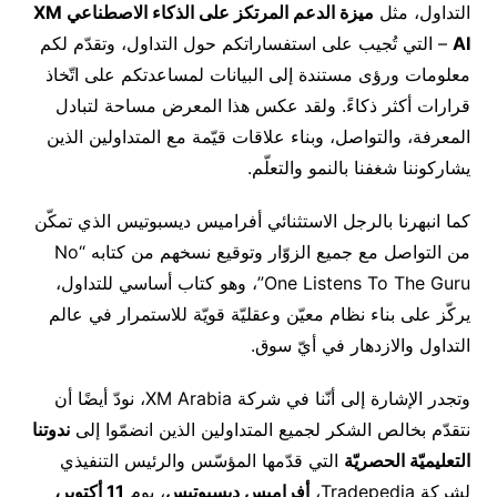
التداول، مثل
ميزة الدعم المرتكز على الذكاء الاصطناعي
XM
AI
– التي تُجيب على استفساراتكم حول التداول، وتقدّم لكم
معلومات ورؤى مستندة إلى البيانات لمساعدتكم على اتّخاذ
قرارات أكثر ذكاءً. ولقد عكس هذا المعرض مساحة لتبادل
المعرفة، والتواصل، وبناء علاقات قيّمة مع المتداولين الذين
يشاركوننا شغفنا بالنمو والتعلّم.
كما انبهرنا بالرجل الاستثنائي أفراميس ديسبوتيس الذي تمكّن
من التواصل مع جميع الزوّار وتوقيع نسخهم من كتابه “No
One Listens To The Guru”، وهو كتاب أساسي للتداول،
يركّز على بناء نظام معيّن وعقليّة قويّة للاستمرار في عالم
التداول والازدهار في أيّ سوق.
وتجدر الإشارة إلى أنّنا في شركة XM Arabia، نودّ أيضًا أن
نتقدّم بخالص الشكر لجميع المتداولين الذين انضمّوا إلى
ندوتنا
التعليميّة الحصريّة
التي قدّمها المؤسّس والرئيس التنفيذي
لشركة Tradepedia،
أفراميس ديسبوتيس
، يوم
11
أكتوبر،