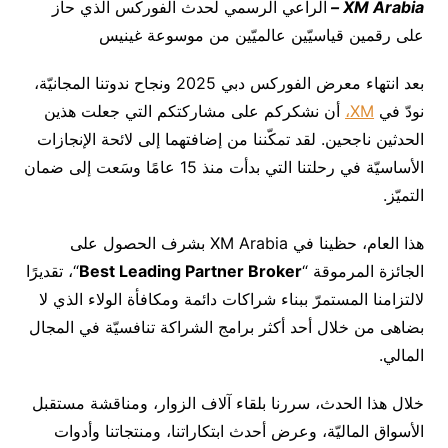
XM Arabia
–
الراعي الرسمي لحدث الفوركس الذي حاز
على رقمين قياسيّين عالميّين من موسوعة غينيس
بعد انتهاء معرض الفوركس دبي 2025 ونجاح ندوتنا المجانيّة،
نودّ في
XM،
أن نشكركم على مشاركتكم التي جعلت هذين
الحدثين ناجحين. لقد تمكّننا من إضافتهما إلى لائحة الإنجازات
الأساسيّة في رحلتنا التي بدأت منذ 15 عامًا وسَعت إلى ضمان
التميّز.
هذا العام، حظينا في XM Arabia بشرف الحصول على
الجائزة المرموقة “
Best Leading Partner Broker
“، تقديرًا
لالتزامنا المستمرّ ببناء شراكات دائمة ومكافأة الولاء الذي لا
بضاهى من خلال أحد أكثر برامج الشراكة تنافسيّة في المجال
المالي.
خلال هذا الحدث، سررنا بلقاء آلاف الزوار، ومناقشة مستقبل
الأسواق الماليّة، وعرض أحدث ابتكاراتنا، ومنتجاتنا وأدوات