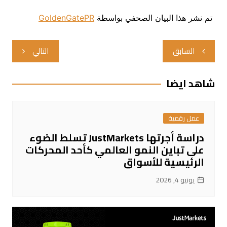
تم نشر هذا البيان الصحفي بواسطة
GoldenGatePR
تصفّح
السابق
التالي
المقالات
شاهد ايضا
عمل رقمية
دراسة أجرتها JustMarkets تسلط الضوء
على تباين النمو العالمي كأحد المحركات
الرئيسية للأسواق
يونيو 4, 2026