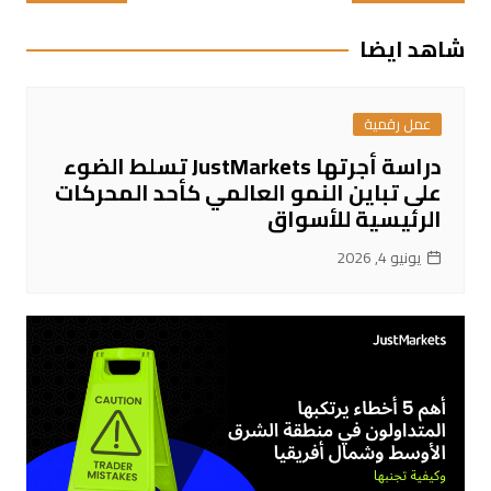
المقالات
شاهد ايضا
عمل رقمية
دراسة أجرتها JustMarkets تسلط الضوء
على تباين النمو العالمي كأحد المحركات
الرئيسية للأسواق
يونيو 4, 2026