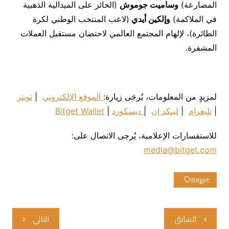
المصارعة)
وساميت جوموش
(الحائز على الميدالية الذهبية
في الملاكمة)
وإلكين أيدي
(لاعب المنتخب الوطني لكرة
الطائرة)، لإلهام المجتمع العالمي لاحتضان مستقبل العملات
المشفرة.
لمزيدٍ من المعلومات، يُرجَى زيارة:‏
الموقع الإلكتروني
|
تويتر
|
تليغرام
|
لينكد إن
|
ديسكورد
|
Bitget Wallet
للاستفسارات الإعلامية، يُرجى الاتصال على:
media@bitget.com
Bitget
تصفّح
السابق
التالي