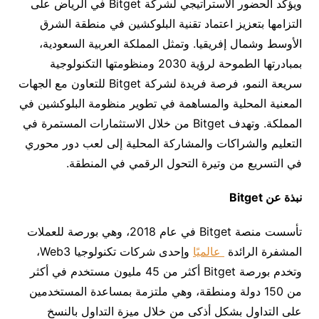
ويؤكد الحضور الاستراتيجي لشركة Bitget في الرياض على
التزامها بتعزيز اعتماد تقنية البلوكشين في منطقة الشرق
الأوسط وشمال إفريقيا. وتمثل المملكة العربية السعودية،
بمبادرتها الطموحة لرؤية 2030 ومنظومتها التكنولوجية
سريعة النمو، فرصة فريدة لشركة Bitget للتعاون مع الجهات
المعنية المحلية والمساهمة في تطوير منظومة البلوكشين في
المملكة. وتهدف Bitget من خلال الاستثمارات المستمرة في
التعليم والشراكات والمشاركة المحلية إلى لعب دور محوري
في التسريع من وتيرة التحول الرقمي في المنطقة.
نبذة عن
Bitget
تأسست منصة Bitget في عام 2018، وهي بورصة للعملات
المشفرة الرائدة
عالميًا
وإحدى شركات تكنولوجيا Web3،
وتخدم بورصة Bitget أكثر من 45 مليون مستخدم في أكثر
من 150 دولة ومنطقة، وهي ملتزمة بمساعدة المستخدمين
على التداول بشكل أذكى من خلال ميزة التداول بالنسخ