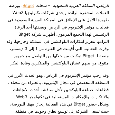
الرياض، المملكة العربية السعودية
– سجلت
Bitget
، بورصة
العملات المشفرة الرائدة وإحدى شركات تكنولوجيا Web3،
ظهورها الأول على الإطلاق في المملكة العربية السعودية في
فعاليات مؤتمر الإيثيريوم في الرياض. وبصفتها أحد الرعاة
الرئيسيين لهذا التجمع المرموق، أظهرت شركة Bitget
التزامها بتعزيز ابتكارات البلوكتشين في المملكة وخارجها. وقد
وفرت الفعالية، التي أُقيمت في الفترة من 1 إلى 3 ديسمبر،
منصة لـ Bitget تمكنت من خلالها من التواصل مع جمهور
متنوع، من بينهم عشاق البلوكتشين والمبتكرين وقادة الفكر
.
وقد رحب مؤتمر الإيثيريوم في الرياض، وهو الحدث الأبرز في
المنطقة المتخصص في مجال الإيثيريوم، بالخبراء من مختلف
قطاعات صناعة البلوكشين لأجل مناقشة أحدث الاتجاهات
والابتكارات والإمكانيات المستقبلية في تكنولوجيا Web3.
وشكل حضور Bitget في هذه الفعالية إنجازًا مهمًا للبورصة،
حيث تسعى الشركة إلى توسيع نطاق وجودها في منطقة