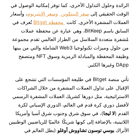
الرائدة وحلول التداول الأخرى، كما توفر إمكانية الوصول في
الوقت الحقيقي إلى
سعر البيتكوين
وسعر الإيثيريوم
، وأسعار
العملات المشفرة الأخرى. كانت
محفظة Bitget
تُعرف في
السابق باسم BitKeep، وهي عبارة عن محفظة عملات
مُشفرة متعددة السلاسل من الطراز العالمي تقدم مجموعة
من حلول وميزات تكنولوجيا Web3 الشاملة والتي من بينها
وظيفة المحفظة والمبادلة الرمزية وسوق NFT ومتصفح
DApp وغيرها الكثير.
تأتي منصة Bitget في طليعة المؤسسات التي تشجع على
الإقبال على تداول العملات المشفرة من خلال الشراكات
الاستراتيجية، مثل دورها كشريك العملات المشفرة الرسمي
لأفضل دوري كرة قدم في العالم، الدوري الإسباني لكرة
القدم (
لا ليجا
)، في سوق شرق وجنوب شرق آسيا وأمريكا
اللاتينية، بالإضافة إلى كونها شريكًا عالميًا للرياضيين الوطنيين
الأتراك
بوسي توسون تشاووش أوغلو
(بطل العالم في