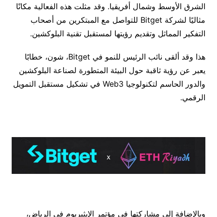
الشرق الأوسط وشمال أفريقيا. وقد مثلت هذه الفعالية مكانًا
مثاليًا لشركة Bitget للتواصل مع المبتكرين من أصحاب
التفكير المماثل وتقديم رؤيتها لمستقبل تقنية البلوكشين.
هذا وقد ألقى نائب الرئيس للنمو في Bitget، شون، خطابًا
يعبر عن رؤية ثاقبة حول البيئة المتطورة لصناعة البلوكشين
والدور الحاسم لتكنولوجيا Web3 في تشكيل مستقبل التمويل
الرقمي.
وبالإضافة إلى مشاركتها في مؤتمر الإيثيريوم في الرياض،