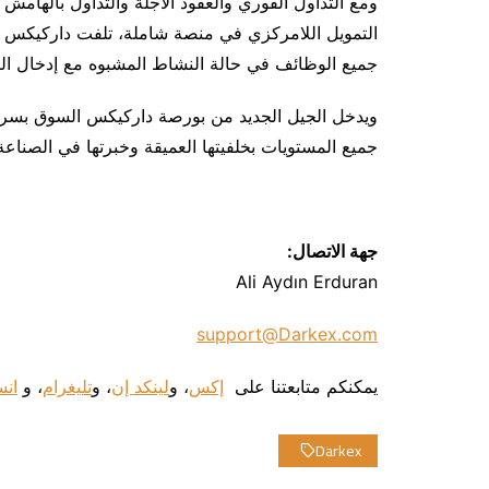
ومع التداول الفوري والعقود الآجلة والتداول بالهامش
التمويل اللامركزي في منصة شاملة، تلفت داركيكس الانت
جميع الوظائف في حالة النشاط المشبوه مع إدخال البيا
ويدخل الجيل الجديد من بورصة داركيكس السوق بسرعة
جميع المستويات بخلفيتها العميقة وخبرتها في الصناعة
جهة الاتصال
:
Ali Aydın Erduran
support@Darkex.com
يمكنكم متابعتنا على
إكس
، و
لينكد إن
، و
تليغرام
، و
انس
Darkex