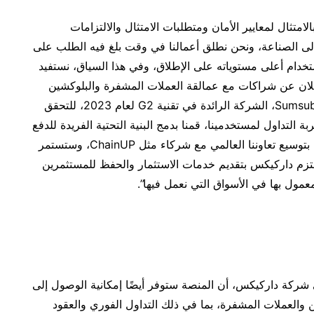
امتثال لمعايير الأمان ومتطلبات الامتثال والالتزامات
إلى الصناعة، ونحن نطلق أعمالنا في وقت بلغ فيه الطلب على
تخدام أعلى مستوياته على الإطلاق، وفي هذا السياق، نستفيد
د العالمي لشركة United Chain Tech للإعلان عن شراكات مع عمالقة العملات المشفرة والبلوكشين
الدوليين، فعلى سبيل المثال، أقمنا شراكة مع شركة Sumsub، الشركة الرائدة في تقنية G2 لعام 2023، للتحقق
التداول لمستخدمينا، قمنا بدمج البنية التحتية الفريدة للدفع
من MoonPay وAlchemy Pay في نظامنا، كما نقوم بتوسيع تعاوننا العالمي مع شركاء مثل ChainUP، وستستمر
لتزم داركيكس بتقديم خدمات الاستثمار والحفظ للمستثمرين
عمول بها في الأسواق التي نعمل فيها”.
 شركة داركيكس، أن المنصة ستوفر أيضًا إمكانية الوصول إلى
والعملات المشفرة، بما في ذلك التداول الفوري والعقود