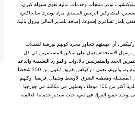
بلوكتشين، توفر منتجات وخدمات مالية تفوق سيولة كبرى
سسين المشاركين الرئيس التنفيذي مراد توبيرك سانجاكلي،
تقني يلماز تشاغري إشبوغا، إضافة للمدير المالي بيرول باليك
داركيكس، أن مهمتهم تتجاوز مجرد كونهم بورصة للعملات
آمن وسهل الاستخدام يعمل على تمكين المستثمرين في كل
رين الجدد والمتمرسين بالأدوات والموارد التعليمية والدعم
الذي يحتاجون إليه مع وضع الأمن في صميم كل ما نقوم به، واليوم، تعمل داركيكس بفريق مُكون من 250 شخصًا
ول المستقلة ومنطقة الشرق الأوسط وشمال إفريقيا، وكلهم
يكرسون جهودهم لإعطاء الأولوية لتجربة المستخدم، ولدينا أكثر من 100 موظف يعملون في مكاتبنا في جورجيا
على توحيد جميع الفرق في دبي، حيث سندير خدماتنا العالمية