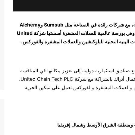
ية، مع شركات رائدة في الصناعة مثل
Sumsub
و
Alchemy
ة، وهي بورصة عالمية للعملات المشفرة أسستها شركة
United
ت البنية التحتية للبلوكتشين والعملات المشفرة والفوركس
.
مع صناديق استثمارية دولية، إلى تعزيز مكانتها في المنافسة
العالمية، ويقع مقرها الرئيسي في دبي وأنشأها رواد أعمال أتراك بالشراكة مع شركة United Chain Tech PLC،
ن والعملات المشفرة والفوركس تعمل على تمكين الحرية
ية ومنطقة الشرق الأوسط وشمال إفريقيا