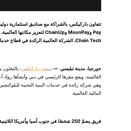
تتعاون داركيكس، بالشراكة مع صناديق استثمارية دول
Pay
و
MoonPay
و
ChainUp
لتعزيز مكانتها العالمي
Chain Tech
، الشركة العالمية الرائدة في قطاع خدما
جورجيا، مدينة تبليسي
—
تسعى داركيكس
، بالتعاون 
وهي شركة رائدة في خدمات البنية التحتية للبلوكتشي
المالية العالمية.
فريق يضمّ
250
شخصًا في جنوب آسيا وأمريكا اللاتين