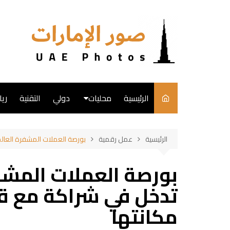
لتجاوز
لى
لمحتوى
الرئيسية
محليات
دولي
التقنية
ري
English
الرئيسية
عمل رقمية
بورصة العملات المشفرة العالم
فن
بورصة العملات المشف
طبخ
تدخل في شراكة مع قاد
مكانتها