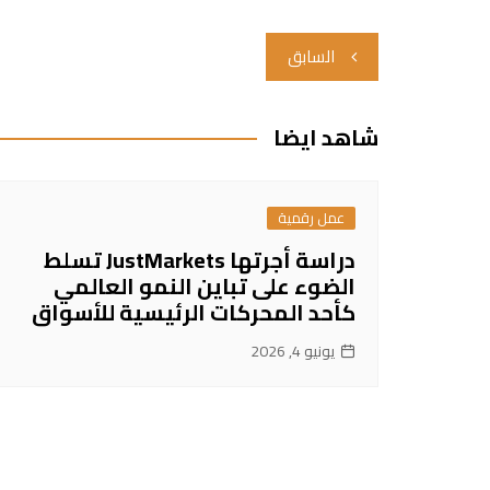
تصفّح
السابق
المقالات
شاهد ايضا
عمل رقمية
دراسة أجرتها JustMarkets تسلط
الضوء على تباين النمو العالمي
كأحد المحركات الرئيسية للأسواق
يونيو 4, 2026