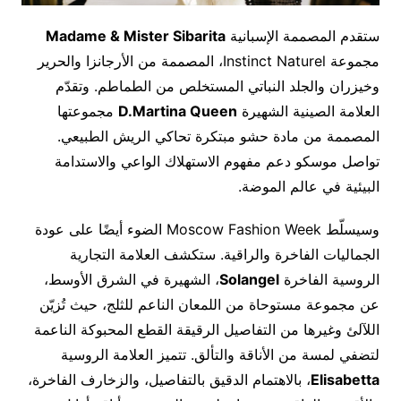
ستقدم المصممة الإسبانية
Madame & Mister Sibarita
مجموعة Instinct Naturel، المصممة من الأرجانزا والحرير
وخيزران والجلد النباتي المستخلص من الطماطم. وتقدّم
العلامة الصينية الشهيرة
D.Martina Queen
مجموعتها
المصممة من مادة حشو مبتكرة تحاكي الريش الطبيعي.
تواصل موسكو دعم مفهوم الاستهلاك الواعي والاستدامة
البيئية في عالم الموضة.
وسيسلّط Moscow Fashion Week الضوء أيضًا على عودة
الجماليات الفاخرة والراقية. ستكشف العلامة التجارية
الروسية الفاخرة
Solangel
، الشهيرة في الشرق الأوسط،
عن مجموعة مستوحاة من اللمعان الناعم للثلج، حيث تُزيّن
اللآلئ وغيرها من التفاصيل الرقيقة القطع المحبوكة الناعمة
لتضفي لمسة من الأناقة والتألق. تتميز العلامة الروسية
Elisabetta
، بالاهتمام الدقيق بالتفاصيل، والزخارف الفاخرة،