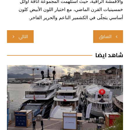
والأقمشة الراقية، حيث استلهمت المجموعة أناقة أوائل
خمسينيات القرن الماضي، مع اختيار اللون الأبيض كلون
أساسي يتجلّى في الكشمير الناعم والحرير الفاخر.
تصفّح
السابق
التالي
المقالات
شاهد ايضا