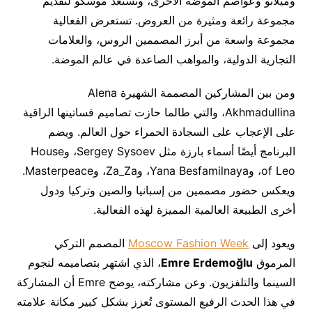
وميلانو وعواصم الموضة الأخرى، وتستعد موسكو لتقديم
مجموعة رائعة ومثيرة من العروض. تستعرض الفعالية
مجموعة واسعة من أبرز المصممين الروس، والعلامات
التجارية الدولية، والمواهب الصاعدة في عالم الموضة.
ومن بين المشاركين المصممة الشهيرة Alena
Akhmadullina، والتي طالما حازت تصاميم فساتينها الراقية
على الإعجاب على السجادة الحمراء حول العالم. ويضم
البرنامج أيضًا أسماء بارزة مثل Sergey Sysoev، وHouse
of Leo، وYana Besfamilnaya، وZa_Za، وMasterpeace.
ويعكس حضور مصممين من إسبانيا والصين وتركيا ودول
أخرى الطبيعة العالمية المميزة لهذه الفعالية.
ويعود إلى
Moscow Fashion Week
المصمم التركي
المرموق
Emre Erdemoğlu
، الذي اشتهر بتصاميمه لنجوم
السينما والتلفزيون. وعن مشاركته، يوضح Emre أن المشاركة
في هذا الحدث الرفيع المستوى تُعزز بشكل كبير مكانة علامته