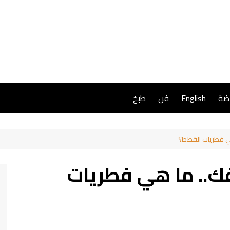
اضة
English
فن
طبخ
ي فطريات القطط؟
ك.. ما هي فطريات