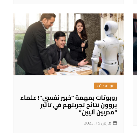
غير مصنف
روبوتات بمهمة “خبير نفسي”! علماء
يروون نتائج تجربتهم في تأثير
“مدربين آليين”
مارس 15, 2023