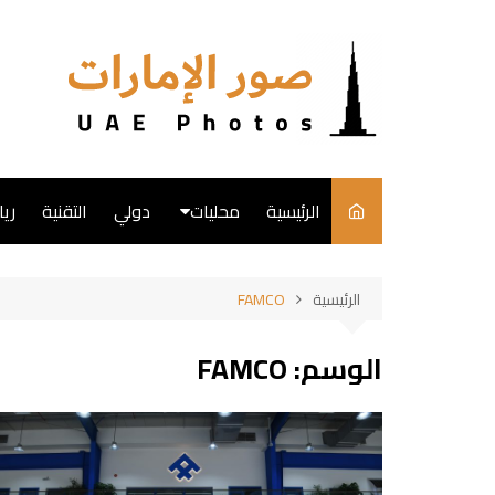
لتجاوز
لى
لمحتوى
الرئيسية
محليات
دولي
التقنية
ري
English
الرئيسية
FAMCO
فن
الوسم:
FAMCO
طبخ