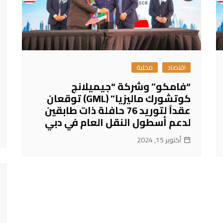
اقتصاد
محلية
“فامكو” وشركة “جيميلانج
كوتشورك ماليزيا” (GML) توقعان
عقداً لتوريد 76 حافلة ذات طابقين
لدعم أسطول النقل العام في دبي
أكتوبر 15, 2024