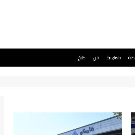
اضة
English
فن
طبخ